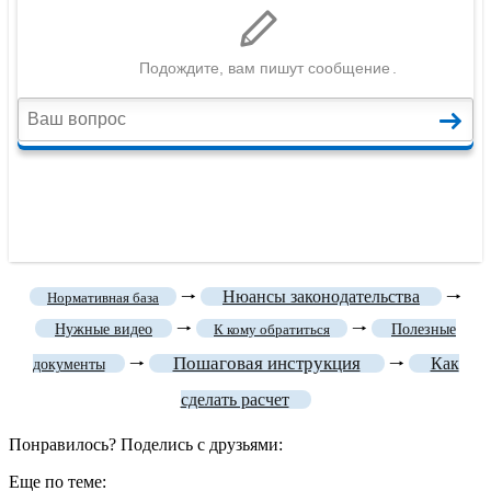
🠒
Нюансы законодательства
🠒
Нормативная база
🠒
🠒
Нужные видео
К кому обратиться
Полезные
Пошаговая инструкция
🠒
🠒
Как
документы
сделать расчет
Понравилось? Поделись с друзьями:
Еще по теме: