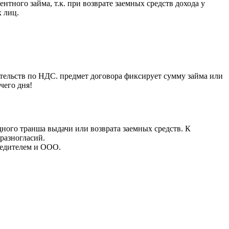
тного займа, т.к. при возврате заемных средств дохода у
х лиц.
тельств по НДС. предмет договора фиксирует сумму займа или
чего дня!
дного транша выдачи или возврата заемных средств. К
разногласий.
редителем и ООО.