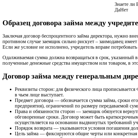
Знаете ли 
Да
Нет
Образец договора займа между учреди
Заключая договор беспроцентного займа директора, нужно вне
противном случае заемщик сильно рискует – заимодавец имеет 
Если же условие не исполнено, учредитель вправе потребоват
Одалживаемая сумма должна возвращаться в срок, указанный в д
полученные денежные средства имуществом или товаром, в это
Договор займа между генеральным дир
Реквизиты сторон: для физического лица прописывается
в чьем лице выступает.
Предмет договора — обозначается сумма займа, сроки его
предприятия), ограничений по размеру передаваемой сум
Права и обязанности сторон — заемщик обязуется вернут
обговоренные сроки. Договор может быть краткосрочным 
осуществляется на основании выдвинутых требований уч
Порядок возврата — указываются условия погашения долг
Цель займа — фиксируются общие черты или конкретная 