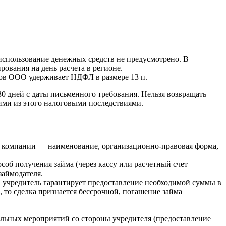
 использование денежных средств не предусмотрено. В
ования на день расчета в регионе.
тов ООО удерживает НДФЛ в размере 13 п.
 30 дней с даты письменного требования. Нельзя возвращать
ими из этого налоговыми последствиями.
ля компании — наименование, организационно-правовая форма,
соб получения займа (через кассу или расчетный счет
займодателя.
 а учредитель гарантирует предоставление необходимой суммы в
 то сделка признается бессрочной, погашение займа
ольных мероприятий со стороны учредителя (предоставление