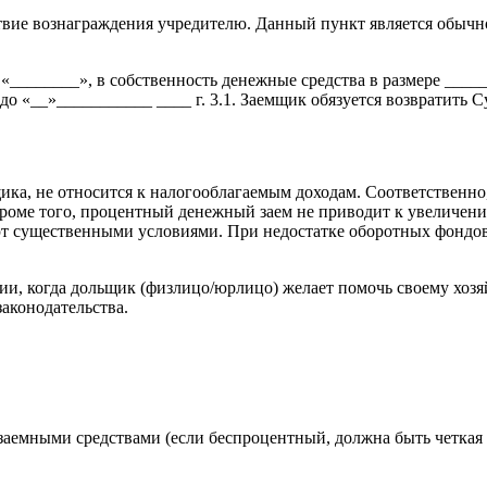
твие вознаграждения учредителю. Данный пункт является обыч
________», в собственность денежные средства в размере _____
о «__»___________ ____ г. 3.1. Заемщик обязуется возвратить С
ика, не относится к налогооблагаемым доходам. Соответственно
Кроме того, процентный денежный заем не приводит к увеличен
ают существенными условиями. При недостатке оборотных фонд
ации, когда дольщик (физлицо/юрлицо) желает помочь своему хо
законодательства.
 заемными средствами (если беспроцентный, должна быть четкая 