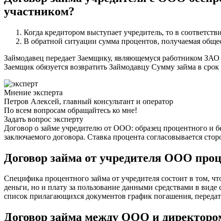
участником?
Когда кредитором выступает учредитель, то в соответств
В обратной ситуации сумма процентов, получаемая общес
Займодавец передает Заемщику, являющемуся работником ЗАО «
Заемщик обязуется возвратить Займодавцу Сумму займа в срок д
Мнение эксперта
Петров Алексей, главный консультант и оператор
По всем вопросам обращайтесь ко мне!
Задать вопрос эксперту
Договор о займе учредителю от ООО: образец процентного и б
заключаемого договора. Ставка процента согласовывается сторо
Договор займа от учредителя ООО проц
Специфика процентного займа от учредителя состоит в том, ч
деньги, но и плату за пользование данными средствами в вид
список прилагающихся документов график погашения, передато
Договор займа между ООО и директоро