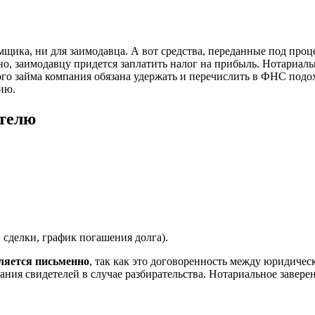
щика, ни для заимодавца. А вот средства, переданные под проц
о, заимодавцу придется заплатить налог на прибыль. Нотариальн
о займа компания обязана удержать и перечислить в ФНС подохо
ию.
ителю
 сделки, график погашения долга).
ляется письменно
, так как это договоренность между юридичес
зания свидетелей в случае разбирательства. Нотариальное завере