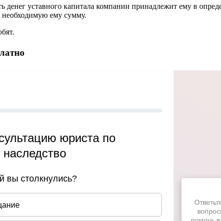
сть денег уставного капитала компании принадлежит ему в опр
ь необходимую ему сумму.
бят.
платно