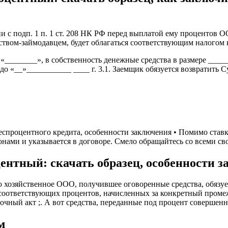
ии с подп. 1 п. 1 ст. 208 НК РФ перед выплатой ему процентов 
твом-займодавцем, будет облагаться соответствующим налогом 
________», в собственность денежные средства в размере _____
о «__»___________ ____ г. 3.1. Заемщик обязуется возвратить С
еспроцентного кредита, особенности заключения • Помимо став
нами и указывается в договоре. Смело обращайтесь со всеми сво
ентный: скачать образец, особенности з
то хозяйственное ООО, получившее оговоренные средства, обязу
е соответствующих процентов, начисленных за конкретный проме
чный акт ;. А вот средства, переданные под процент совершенн
м