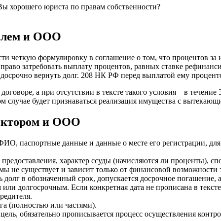
Вы хорошего юриста по правам собственности?
телем и ООО
сти четкую формулировку в соглашение о том, что процентов за
право затребовать выплату процентов, равных ставке рефинансир
ь досрочно вернуть долг. 208 НК РФ перед выплатой ему процен
оговоре, а при отсутствии в тексте такого условия – в течение
м случае будет признаваться реализация имущества с вытекающ
ектором и ООО
 ФИО, паспортные данные и данные о месте его регистрации, д
 предоставления, характер ссуды (начисляются ли проценты), спо
мы не существует и зависит только от финансовой возможности 
ь долг в обозначенный срок, допускается досрочное погашение,
или долгосрочным. Если конкретная дата не прописана в тексте,
редителя.
а (полностью или частями).
цель, обязательно прописывается процесс осуществления контр