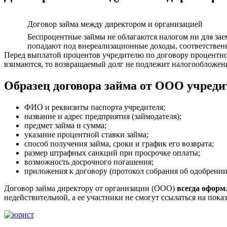
Договор займа между директором и организацией
Беспроцентные займы не облагаются налогом ни для заем
попадают под внереализационные доходы, соответственн
Перед выплатой процентов учредителю по договору процентног
взимаются, то возвращаемый долг не подлежит налогообложен
Образец договора займа от ООО учред
ФИО и реквизиты паспорта учредителя;
название и адрес предприятия (займодателя);
предмет займа и сумма;
указание процентной ставки займа;
способ получения займа, сроки и график его возврата;
размер штрафных санкций при просрочке оплаты;
возможность досрочного погашения;
приложения к договору (протокол собрания об одобрении
Договор займа директору от организации (ООО)
всегда оформ
недействительной, а ее участники не смогут ссылаться на пока