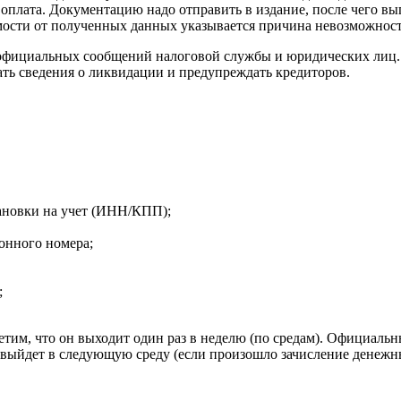
оплата. Документацию надо отправить в издание, после чего вып
имости от полученных данных указывается причина невозможнос
фициальных сообщений налоговой службы и юридических лиц. 
ать сведения о ликвидации и предупреждать кредиторов.
ановки на учет (ИНН/КПП);
онного номера;
;
тим, что он выходит один раз в неделю (по средам). Официальн
 выйдет в следующую среду (если произошло зачисление денежны