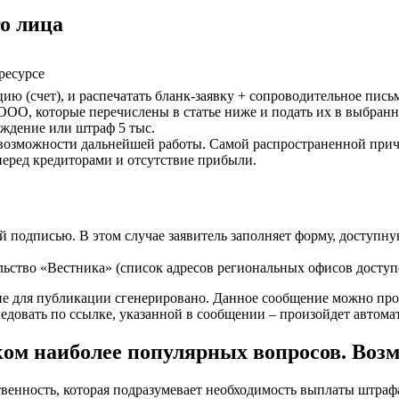
о лица
ресурсе
ю (счет), и распечатать бланк-заявку + сопроводительное письм
ОО, которые перечислены в статье ниже и подать их в выбранн
ждение или штраф 5 тыс.
возможности дальнейшей работы. Самой распространенной причи
перед кредиторами и отсутствие прибыли.
подписью. В этом случае заявитель заполняет форму, доступную 
льство «Вестника» (список адресов региональных офисов доступ
 для публикации сгенерировано. Данное сообщение можно просмо
следовать по ссылке, указанной в сообщении – произойдет автома
ом наиболее популярных вопросов. Возмо
енность, которая подразумевает необходимость выплаты штрафа. 