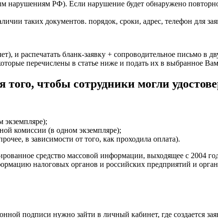
тивным нарушениям РФ). Если нарушение будет обнаружено повто
ичии таких документов. порядок, сроки, адрес, телефон для зая
т), и распечатать бланк-заявку + сопроводительное письмо в дв
торые перечислены в статье ниже и подать их в выбранное Вам
 того, чтобы сотрудники могли удостов
м экземпляре);
ой комиссии (в одном экземпляре);
очее, в зависимости от того, как проходила оплата).
рованное средство массовой информации, выходящее с 2004 год
ормацию налоговых органов и российских предприятий и органи
нной подписи нужно зайти в личный кабинет, где создается зая