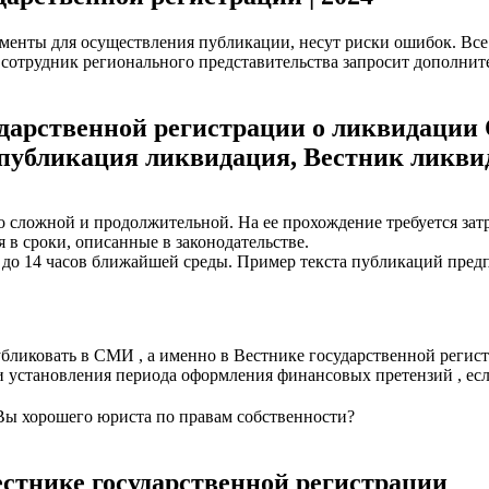
менты для осуществления публикации, несут риски ошибок. Все
, сотрудник регионального представительства запросит дополн
ударственной регистрации о ликвидации
 публикация ликвидация, Вестник ликви
сложной и продолжительной. На ее прохождение требуется затра
я в сроки, описанные в законодательстве.
ку до 14 часов ближайшей среды. Пример текста публикаций пре
ликовать в СМИ , а именно в Вестнике государственной регист
 установления периода оформления финансовых претензий , есл
Вы хорошего юриста по правам собственности?
стнике государственной регистрации