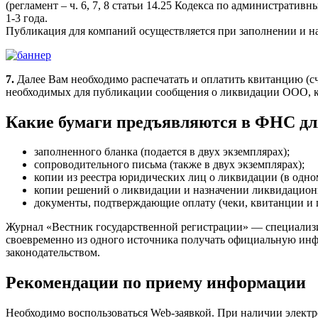
(регламент – ч. 6, 7, 8 статьи 14.25 Кодекса по администра
1-3 года.
Публикация для компаний осуществляется при заполнении и нал
7.
Далее Вам необходимо распечатать и оплатить квитанцию (сче
необходимых для публикации сообщения о ликвидации ООО, ко
Какие бумаги предъявляются в ФНС для
заполненного бланка (подается в двух экземплярах);
сопроводительного письма (также в двух экземплярах);
копии из реестра юридических лиц о ликвидации (в одно
копии решений о ликвидации и назначении ликвидационн
документы, подтверждающие оплату (чеки, квитанции и пр
Журнал «Вестник государственной регистрации» — специализи
своевременно из одного источника получать официальную инф
законодательством.
Рекомендации по приему информации
Необходимо воспользоваться Web-заявкой. При наличии электро