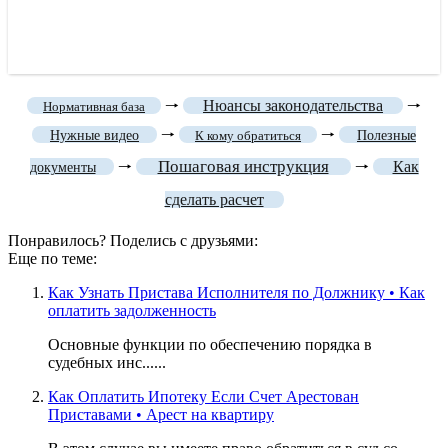
🠒
Нюансы законодательства
🠒
Нормативная база
🠒
🠒
Нужные видео
К кому обратиться
Полезные
Пошаговая инструкция
🠒
🠒
Как
документы
сделать расчет
Понравилось? Поделись с друзьями:
Еще по теме:
Как Узнать Пристава Исполнителя по Должнику • Как
оплатить задолженность
Основные функции по обеспечению порядка в
судебных инс......
Как Оплатить Ипотеку Если Счет Арестован
Приставами • Арест на квартиру