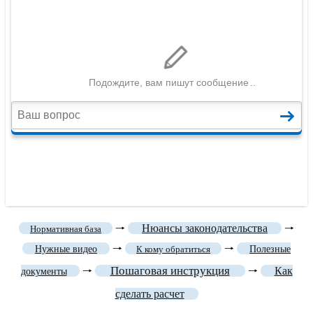
🠒
Нюансы законодательства
🠒
Нормативная база
🠒
🠒
Нужные видео
К кому обратиться
Полезные
Пошаговая инструкция
🠒
🠒
Как
документы
сделать расчет