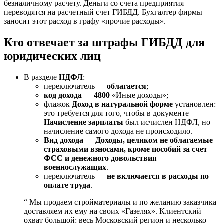
безналичному расчету. Деньги со счета предприятия
переводятся на расчетный счет ГИБДД. Бухгалтер фирмы
заносит этот расход в графу «прочие расходы».
Кто отвечает за штрафы ГИБДД для
юридических лиц
В разделе
НДФЛ
:
переключатель —
облагается
;
код дохода
—
4800
«Иные доходы»;
флажок
Доход в натуральной форме
установлен:
это требуется для того, чтобы в документе
Начисление зарплаты
был исчислен НДФЛ, но
начисление самого дохода не происходило.
Вид дохода
—
Доходы, целиком не облагаемые
страховыми взносами, кроме пособий за счет
ФСС и денежного довольствия
военнослужащих
.
переключатель —
не включается в расходы по
оплате труда
.
“ Мы продаем стройматериалы и по желанию заказчика
доставляем их ему на своих «Газелях». Клиентский
охват большой: весь Московский регион и несколько