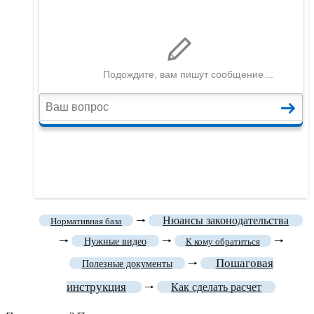
🠒
Нюансы законодательства
Нормативная база
🠒
🠒
🠒
Нужные видео
К кому обратиться
Пошаговая
🠒
Полезные документы
инструкция
🠒
Как сделать расчет