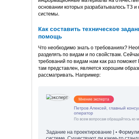
информационные материалы на отечественн
основании которых разрабатывалось ТЗ и
системы.
Как составить техническое зада
помощь
Что необходимо знать о требованиях? Необ
разделять по видам и по свойствам. Сейча
требований по видам нам как раз поможет 
там представлен, является хорошим образц
рассматривать. Например:
Мнение эксперта
Петров Алексей, главный консу
оператор
По всем вопросам обращайтесь ко м
Задание на проектирование | • Форму
системе. Существуют ли какие-то станд