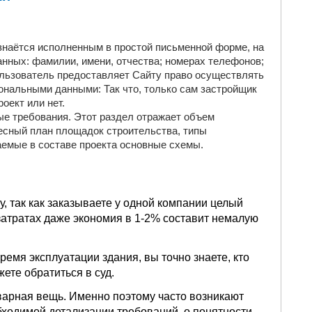
наётся исполненным в простой письменной форме, на
ных: фамилии, имени, отчества; номерах телефонов;
Пользователь предоставляет Сайту право осуществлять
ональными данными: Так что, только сам застройщик
оект или нет.
е требования. Этот раздел отражает объем
есный план площадок строительства, типы
емые в составе проекта основные схемы.
, так как заказываете у одной компании целый
 затратах даже экономия в 1-2% составит немалую
ремя эксплуатации здания, вы точно знаете, кто
ете обратиться в суд.
оварная вещь. Именно поэтому часто возникают
бходимой детализации требований, о понятности