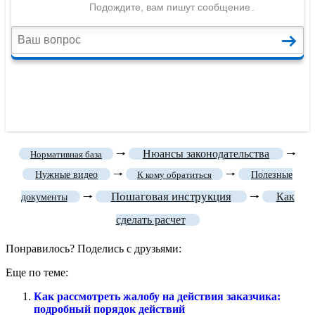
🠒
Нюансы законодательства
🠒
Нормативная база
🠒
🠒
Нужные видео
К кому обратиться
Полезные
Пошаговая инструкция
🠒
🠒
Как
документы
сделать расчет
Понравилось? Поделись с друзьями:
Еще по теме:
Как рассмотреть жалобу на действия заказчика:
подробный порядок действий