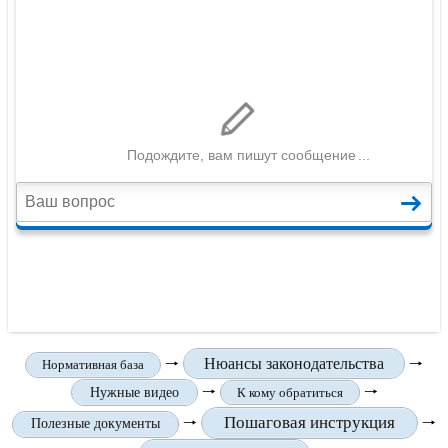
🠒
Нюансы законодательства
🠒
Нормативная база
🠒
🠒
Нужные видео
К кому обратиться
Пошаговая инструкция
🠒
🠒
Полезные документы