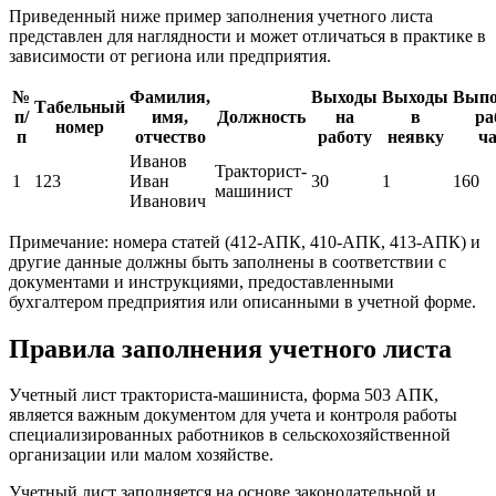
Приведенный ниже пример заполнения учетного листа
представлен для наглядности и может отличаться в практике в
зависимости от региона или предприятия.
№
Фамилия,
Выходы
Выходы
Выпо
Табельный
п/
имя,
Должность
на
в
ра
номер
п
отчество
работу
неявку
ч
Иванов
Тракторист-
1
123
Иван
30
1
160
машинист
Иванович
Примечание: номера статей (412-АПК, 410-АПК, 413-АПК) и
другие данные должны быть заполнены в соответствии с
документами и инструкциями, предоставленными
бухгалтером предприятия или описанными в учетной форме.
Правила заполнения учетного листа
Учетный лист тракториста-машиниста, форма 503 АПК,
является важным документом для учета и контроля работы
специализированных работников в сельскохозяйственной
организации или малом хозяйстве.
Учетный лист заполняется на основе законодательной и