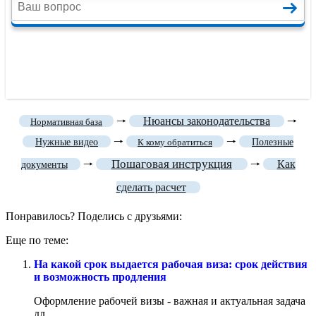
🠒
Нюансы законодательства
🠒
Нормативная база
🠒
🠒
Нужные видео
К кому обратиться
Полезные
Пошаговая инструкция
🠒
🠒
Как
документы
сделать расчет
Понравилось? Поделись с друзьями:
Еще по теме:
На какой срок выдается рабочая виза: срок действия
и возможность продления
Оформление рабочей визы - важная и актуальная задача
дл......