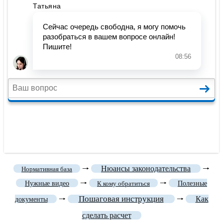
🠒
Нюансы законодательства
🠒
Нормативная база
🠒
🠒
Нужные видео
К кому обратиться
Полезные
Пошаговая инструкция
🠒
🠒
Как
документы
сделать расчет