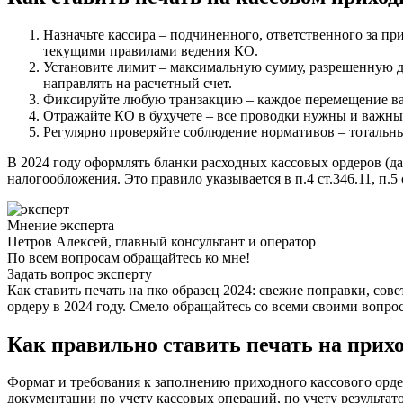
Назначьте кассира – подчиненного, ответственного за при
текущими правилами ведения КО.
Установите лимит – максимальную сумму, разрешенную дл
направлять на расчетный счет.
Фиксируйте любую транзакцию – каждое перемещение ва
Отражайте КО в бухучете – все проводки нужны и важны
Регулярно проверяйте соблюдение нормативов – тотальн
В 2024 году оформлять бланки расходных кассовых ордеров (д
налогообложения. Это правило указывается в п.4 ст.346.11, п.
Мнение эксперта
Петров Алексей, главный консультант и оператор
По всем вопросам обращайтесь ко мне!
Задать вопрос эксперту
Как ставить печать на пко образец 2024: свежие поправки, со
ордеру в 2024 году. Смело обращайтесь со всеми своими вопрос
Как правильно ставить печать на прихо
Формат и требования к заполнению приходного кассового ор
документации по учету кассовых операций, по учету результат