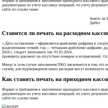
Формат и требования к заполнению приходного кассового ор
документации по учету кассовых операций, по учету результат
сайте по ссылке ниже.
Знаете ли 
Да
Нет
Ставится ли печать на расходном касс
« Дата составления » оформляется арабскими цифрами в следую
разделенными точкой; год — четырьмя арабскими цифрами: дд.М
2024 г. следует записывать так: 01.01.2024 .
проверить документ на отсутствие помарок и исправлений;. Осн
Минус в этом случае заполнения ПКО заключается в том, что 
службу, для подтверждения своих расходов могут возникнуть 
Как ставить печать на приходном кассо
Формат и требования к заполнению приходного кассового ор
документации по учету кассовых операций, по учету результат
сайте по ссылке ниже.