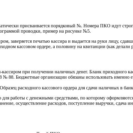
атически присваивается порядковый №. Номера ПКО идут строго
ограммой проводки, пример на рисунке №5.
, заверяется печатью кассира и выдается на руки лицу, сдавшем
иходном кассовом ордере, а половину на квитанции (как делали 
м-кассиром при получении наличных денег. Бланк приходного к
8 № 88. Бюджетные организации обязаны использовать именно е
бразец расходного кассового ордера для сдачи наличных в банк
о для работы с денежными средствами, по которому оформляютс
нение, осуществление расходов, поступление выручки, сдача инк