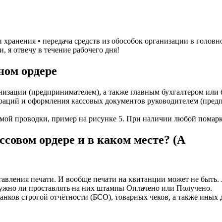
хранения • передача средств из обособок организации в головн
 я отвечу в течение рабочего дня!
ном ордере
изации (предпринимателем), а также главным бухгалтером или б
пераций и оформления кассовых документов руководителем (пре
мой проводки, пример на рисунке 5. При наличии любой помарк
ссовом ордере и в каком месте? (А
ставления печати. И вообще печати на квитанции может не быт
Нужно ли проставлять на них штампы Оплачено или Получено.
нков строгой отчётности (БСО), товарных чеков, а также иных 