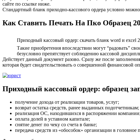
сайте по ссылке ниже.
Стандартный бланк приходно-кассового ордера условно можно р
Как Ставить Печать На Пко Образец 20
Приходный кассовый ордер: скачать бланк word и excel 
Такие приобретения впоследствии могут “радовать” св
безусловно препятствует соблюдению кассовой дисципли
Действует данный документ разово. Сразу же после заполнени
которая будет свидетельствовать о совершенной финансовой о
Приходный кассовый ордер: образец зап
получение дохода от реализации товаров, услуг;
возврат остатка средств, ранее выданных подотчетникам;
реализация ОС, находившихся в распоряжении компании
оплата долей в уставном капитале;
снятие денег по чеку со счета в банке;
передача средств из «обособок» организации в головное 