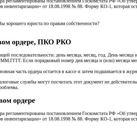
дера регламентированы постановлением Госкомстата РФ «Об ут
ов инвентаризации» от 18.08.1998 № 88. Форму КО-1, которая ос
Вы хорошего юриста по правам собственности?
овом ордере, ПКО РКО
щей последовательности: день месяца, месяц, год. День месяца
М.ГГГГ. Если порядковый номер дня месяца и (или) месяца мень
овная часть ордера остается в кассе и затем подшивается в журн
налоговые службы могут посчитать этот документ не действитель
проблемы.
вом ордере
дера регламентированы постановлением Госкомстата РФ «Об ут
ов инвентаризации» от 18.08.1998 № 88. Форму КО-1, которая ос