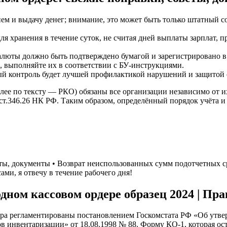
ем и выдачу денег; внимание, это может быть только штатный со
я хранения в течение суток, не считая дней выплаты зарплат, п
люты должно быть подтверждено бумагой и зарегистрировано в
, выполняйте их в соответствии с БУ-инструкциями.
ый контроль будет лучшей профилактикой нарушений и защитой 
алее по тексту — РКО) обязаны все организации независимо от 
5 ст.346.26 НК РФ. Таким образом, определённый порядок учёта и
веты, документы • Возврат неиспользованных сумм подотчетных 
ами, я отвечу в течение рабочего дня!
дном кассовом ордере образец 2024 | Пра
дера регламентированы постановлением Госкомстата РФ «Об ут
ов инвентаризации» от 18.08.1998 № 88. Форму КО-1, которая ос