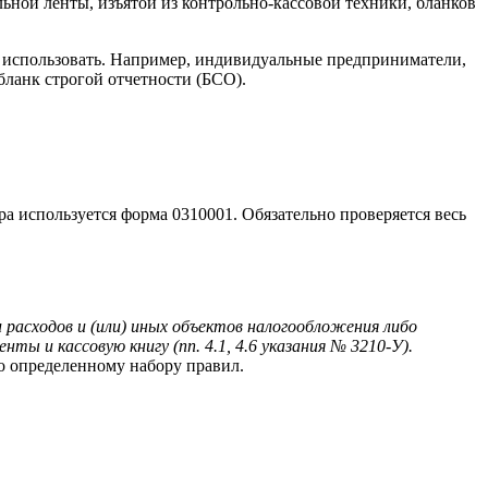
ьной ленты, изъятой из контрольно-кассовой техники, бланков
не использовать. Например, индивидуальные предприниматели,
бланк строгой отчетности (БСО).
а используется форма 0310001. Обязательно проверяется весь
расходов и (или) иных объектов налогообложения либо
ы и кассовую книгу (пп. 4.1, 4.6 указания № 3210-У).
о определенному набору правил.