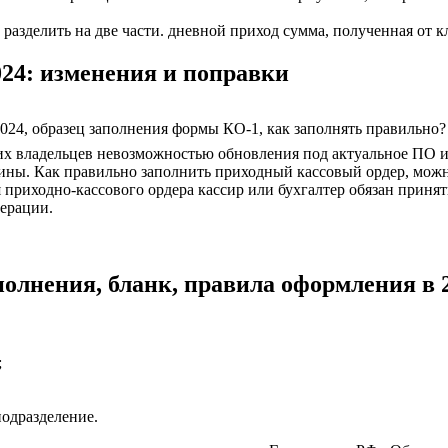
азделить на две части. дневной приход сумма, полученная от кл
24: изменения и поправки
2024, образец заполнения формы КО-1, как заполнять правильно?
оих владельцев невозможностью обновления под актуальное ПО 
ны. Как правильно заполнить приходный кассовый ордер, можно
я приходно-кассового ордера кассир или бухгалтер обязан прин
перации.
олнения, бланк, правила оформления в 2
;
подразделение.