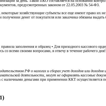
анизации за день. Такой ПКО составляется на основании контрол
окументов, предусмотренных законом от 22.05.2003 № 54-ФЗ.
но, некоторые хозяйствующие субъекты все еще имеют право их 
 получении денег от покупателя или заказчика обязаны выдать 
правила заполнения и образец • Для приходного кассового ордер
 со всеми своими вопросами, я отвечу в течение рабочего дня!
ельством РФ о налогах и сборах учет доходов или доходов и 
ательской деятельности, могут не оформлять кассовые документ
а с наличными деньгами при применении ККТ осуществляется п
1)