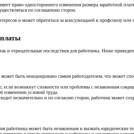
ь имеет право одностороннего изменения размера заработной пл
уществляться по соглашению сторон.
нтересов и может обратиться за консультацией к профсоюзу или
 платы
ак и отрицательные последствия для работника. Ниже приведен
может быть инициировано самим работодателем, что может спо
е, если возникнут сложности или проблемы с незаконным сокращ
б изменении условий труда.
одит незначительно и по согласию сторон, работник может сох
ия работника может быть незаконным и вызвать юридические по
 привести к утрате мотивации у работника и ухудшению качест