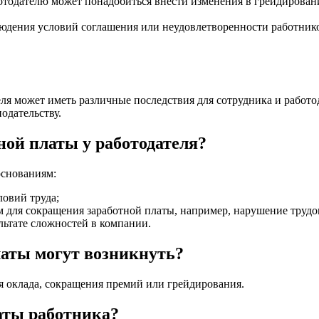
тодателю может понадобиться внести изменения в грейдирование
людения условий соглашения или неудовлетворенности работник
я может иметь различные последствия для сотрудника и работо
одательству.
ной платы у работодателя?
основаниям:
ловий труда;
м для сокращения заработной платы, например, нарушение труд
льтате сложностей в компании.
латы могут возникнуть?
 оклада, сокращения премий или грейдирования.
аты работника?