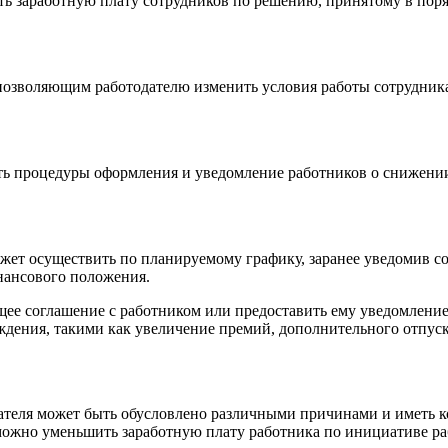
ть заработную плату сотрудников по решению, принятому в пор
.
озволяющим работодателю изменить условия работы сотрудника
ь процедуры оформления и уведомление работников о снижении 
ет осуществить по планируемому графику, заранее уведомив со
нансового положения.
щее соглашение с работником или предоставить ему уведомлени
дения, такими как увеличение премий, дополнительного отпуск
ателя может быть обусловлено различными причинами и иметь 
можно уменьшить заработную плату работника по инициативе ра