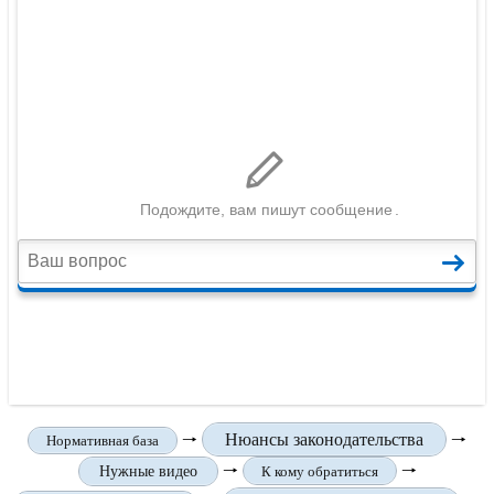
🠒
Нюансы законодательства
🠒
Нормативная база
🠒
🠒
Нужные видео
К кому обратиться