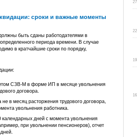
27
иквидации: сроки и важные моменты
22
должны быть сданы работодателями в
определенного периода времени. В случае
одимо в кратчайшие сроки по порядку,
19
дации:
етом СЗВ-М в форме ИП в месяце увольнения
дового договора.
16
 не в месяц расторжения трудового договора,
мента увольнения работника.
0 календарных дней с момента увольнения
апример, при увольнении пенсионеров), отчет
 дней.