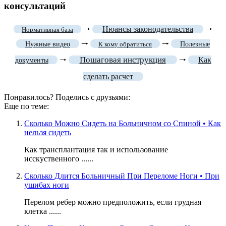
консультаций
🠒
Нюансы законодательства
🠒
Нормативная база
🠒
🠒
Нужные видео
К кому обратиться
Полезные
Пошаговая инструкция
🠒
🠒
Как
документы
сделать расчет
Понравилось? Поделись с друзьями:
Еще по теме:
Сколько Можно Сидеть на Больничном со Спиной • Как
нельзя сидеть
Как трансплантация так и использование
исскуственного ......
Сколько Длится Больничный При Переломе Ноги • При
ушибах ноги
Перелом ребер можно предположить, если грудная
клетка ......