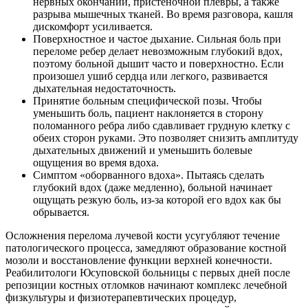
нервных окончаний, пристеночной плевры, а также
разрыва мышечных тканей. Во время разговора, кашля
дискомфорт усиливается.
Поверхностное и частое дыхание. Сильная боль при
переломе ребер делает невозможным глубокий вдох,
поэтому больной дышит часто и поверхностно. Если
произошел ушиб сердца или легкого, развивается
дыхательная недостаточность.
Принятие больным специфической позы. Чтобы
уменьшить боль, пациент наклоняется в сторону
поломанного ребра либо сдавливает грудную клетку с
обеих сторон руками. Это позволяет снизить амплитуду
дыхательных движений и уменьшить болевые
ощущения во время вдоха.
Симптом «оборванного вдоха». Пытаясь сделать
глубокий вдох (даже медленно), больной начинает
ощущать резкую боль, из-за которой его вдох как бы
обрывается.
Осложнения перелома лучевой кости усугубляют течение
патологического процесса, замедляют образование костной
мозоли и восстановление функции верхней конечности.
Реабилитологи Юсуповской больницы с первых дней после
репозиции костных отломков начинают комплекс лечебной
физкультуры и физиотерапевтических процедур,