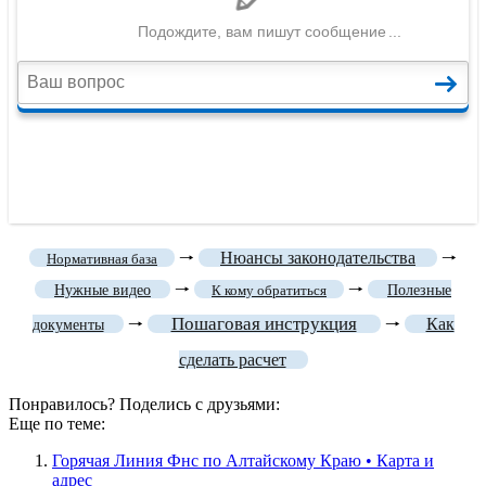
🠒
Нюансы законодательства
🠒
Нормативная база
🠒
🠒
Нужные видео
К кому обратиться
Полезные
Пошаговая инструкция
🠒
🠒
Как
документы
сделать расчет
Понравилось? Поделись с друзьями:
Еще по теме:
Горячая Линия Фнс по Алтайскому Краю • Карта и
адрес