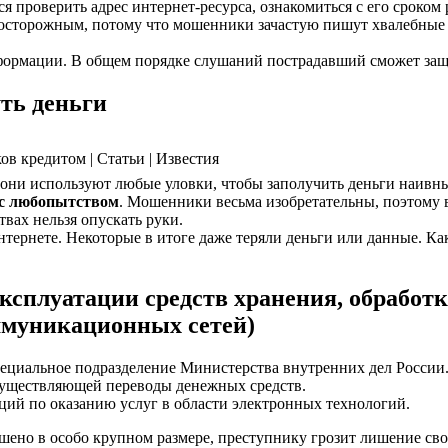
ся проверить адрес интернет-ресурса, ознакомиться с его сроко
 осторожным, потому что мошенники зачастую пишут хвалебные
ормации. В общем порядке слушаний пострадавший сможет защ
ть деньги
в кредитом | Статьи | Известия
 они используют любые уловки, чтобы заполучить деньги наивны
 с любопытством
. Мошенники весьма изобретательны, поэтому 
твах нельзя опускать руки.
 интернете. Некоторые в итоге даже теряли деньги или данные.
ксплуатации средств хранения, обработ
муникационных сетей)
ециальное подразделение Министерства внутренних дел России
существляющей переводы денежных средств.
ций по оказанию услуг в области электронных технологий.
ршено в особо крупном размере, преступнику грозит лишение св