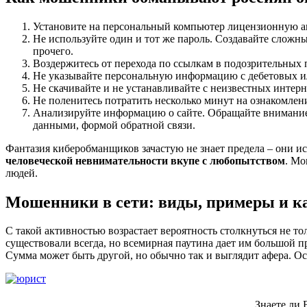
Установите на персональный компьютер лицензионную ан
Не используйте один и тот же пароль. Создавайте сложн
прочего.
Воздержитесь от перехода по ссылкам в подозрительных 
Не указывайте персональную информацию с дебетовых ил
Не скачивайте и не устанавливайте с неизвестных интер
Не поленитесь потратить несколько минут на ознакомлени
Анализируйте информацию о сайте. Обращайте внимание 
данными, формой обратной связи.
Фантазия киберобманщиков зачастую не знает предела – они и
человеческой невнимательности вкупе с любопытством
. Мо
людей.
Мошенники в сети: виды, примеры и ка
С такой активностью возрастает вероятность столкнуться не 
существовали всегда, но всемирная паутина дает им большой п
Сумма может быть другой, но обычно так и выглядит афера. О
Знаете ли 