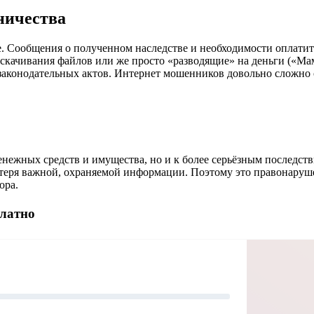
ничества
е. Сообщения о полученном наследстве и необходимости оплати
качивания файлов или же просто «разводящие» на деньги («Мам
 законодательных актов. Интернет мошенников довольно сложно 
енежных средств и имущества, но и к более серьёзным последс
отеря важной, охраняемой информации. Поэтому это правонаруш
ора.
платно