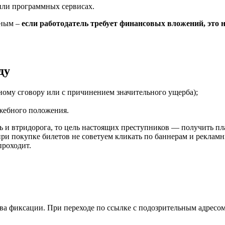
или программных сервисах.
ьным –
если работодатель требует финансовых вложений, это 
ду
ному сговору или с причинением значительного ущерба);
жебного положения.
ь и втридорога, то цель настоящих преступников — получить п
 при покупке билетов не советуем кликать по баннерам и рекла
проходит.
тва фиксации. При переходе по ссылке с подозрительным адресом