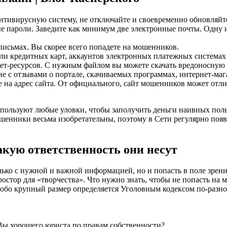
тивирусную систему, не отключайте и своевременно обновляйте
ые пароли. Заведите как минимум две электронные почты. Одну 
письмах. Вы скорее всего попадете на мошенников.
и кредитных карт, аккаунтов электронных платежных системах 
нет-ресурсов. С нужным файлом вы можете скачать вредоносную
е с отзывами о портале, скачиваемых программах, интернет-маг
на адрес сайта. От официального, сайт мошенников может отлич
спользуют любые уловки, чтобы заполучить деньги наивных поль
шенники весьма изобретательны, поэтому в Сети регулярно поя
кую ответственность они несут
только с нужной и важной информацией, но и попасть в поле зр
ростор для «творчества». Что нужно знать, чтобы не попасть на
собо крупный размер определяется Уголовным кодексом по-разно
Вы хорошего юриста по правам собственности?