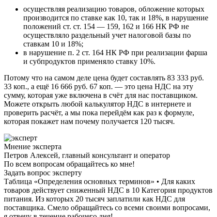
осуществляя реализацию товаров, обложение которых
производится по ставке как 10, так и 18%, в нарушение
положений ст. ст. 154 — 159, 162 и 166 НК РФ не
осуществляло раздельный учет налоговой базы по
ставкам 10 и 18%;
в нарушение п. 2 ст. 164 НК РФ при реализации фарша
и субпродуктов применяло ставку 10%.
Потому что на самом деле цена будет составлять 83 333 руб.
33 коп., а ещё 16 666 руб. 67 коп. — это цена НДС на эту
сумму, которая уже включена в счёт для нас поставщиком.
Можете открыть любой калькулятор НДС в интернете и
проверить расчёт, а мы пока перейдём как раз к формуле,
которая покажет нам почему получается 120 тысяч.
Мнение эксперта
Петров Алексей, главный консультант и оператор
По всем вопросам обращайтесь ко мне!
Задать вопрос эксперту
Таблица «Определения основных терминов» • Для каких
товаров действует сниженный НДС в 10 Категория продуктов
питания. Из которых 20 тысяч заплатили как НДС для
поставщика. Смело обращайтесь со всеми своими вопросами,
я отвечу в течение рабочего дня!