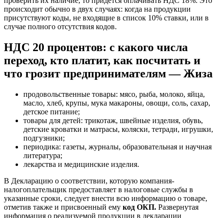
проверить их наличие, то придется оплачивать НДС 18%. Это
происходит обычно в двух случаях: когда на продукции
присутствуют коды, не входящие в список 10% ставки, или в
случае полного отсутствия кодов.
НДС 20 процентов: с какого числа
переход, кто платит, как посчитать и
что грозит предпринимателям — Жиза
продовольственные товары: мясо, рыба, молоко, яйца,
масло, хлеб, крупы, мука макароны, овощи, соль, сахар,
детское питание;
товары для детей: трикотаж, швейные изделия, обувь,
детские кроватки и матрасы, коляски, тетради, игрушки,
подгузники;
периодика: газеты, журналы, образовательная и научная
литература;
лекарства и медицинские изделия.
В Декларацию о соответствии, которую компания-
налогоплательщик предоставляет в налоговые службы в
указанные сроки, следует внести всю информацию о товаре,
отметив также и присвоенный ему
код ОКП.
Развернутая
информация о реализуемой продукции в декларации