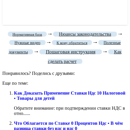
🠒
Нюансы законодательства
🠒
Нормативная база
🠒
🠒
Нужные видео
К кому обратиться
Полезные
Пошаговая инструкция
🠒
🠒
Как
документы
сделать расчет
Понравилось? Поделись с друзьями:
Еще по теме:
Как Доказать Применение Ставки Ндс 10 Налоговой
• Товары для детей
Обратите внимание: при подтверждении ставки НДС в
отно......
Что Облагается по Ставке 0 Процентов Ндс • В чём
разница ставки без ндс и ндс 0