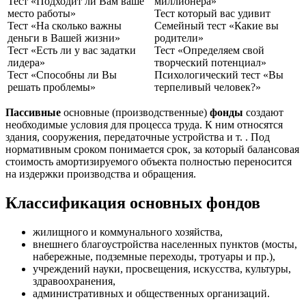
Тест «Подходит ли Вам ваше
миллионера»
место работы»
Тест который вас удивит
Тест «На сколько важны
Семейный тест «Какие вы
деньги в Вашей жизни»
родители»
Тест «Есть ли у вас задатки
Тест «Определяем свой
лидера»
творческий потенциал»
Тест «Способны ли Вы
Психологический тест «Вы
решать проблемы»
терпеливый человек?»
Пассивные
основные (производственные)
фонды
создают
необходимые условия для процесса труда. К ним относятся
здания, сооружения, передаточные устройства и т. . Под
нормативным сроком понимается срок, за который балансовая
стоимость амортизируемого объекта полностью переносится
на издержки производства и обращения.
Классификация основных фондов
жилищного и коммунального хозяйства,
внешнего благоустройства населенных пунктов (мосты,
набережные, подземные переходы, тротуары и пр.),
учреждений науки, просвещения, искусства, культуры,
здравоохранения,
административных и общественных организаций.