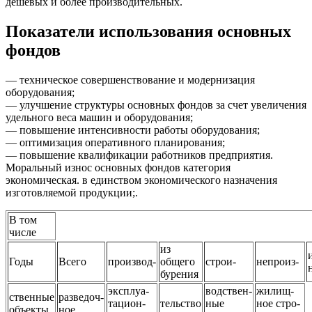
дешевых и более производительных.
Показатели использования основных
фондов
— техническое совершенствование и модернизация
оборудования;
— улучшение структуры основных фондов за счет увеличения
удельного веса машин и оборудования;
— повышение интенсивности работы оборудования;
— оптимизация оперативного планирования;
— повышение квалификации работников предприятия.
Моральный износ основных фондов категория
экономическая. в единством экономического назначения
изготовляемой продукции;.
В том
числе
из
Годы
Всего
производ-
общего
строи-
непроиз-
бурения
эксплуа-
водствен-
жилищ-
ственные
разведоч-
тацион-
тельство
ные
ное стро-
объекты
ное