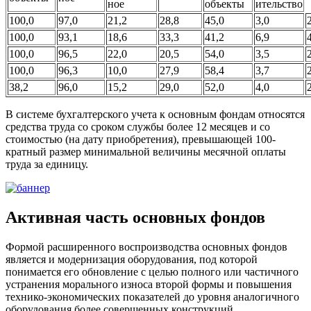
ное
объекты
ительство
100,0
97,0
21,2
28,8
45,0
3,0
100,0
93,1
18,6
33,3
41,2
6,9
100,0
96,5
22,0
20,5
54,0
3,5
100,0
96,3
10,0
27,9
58,4
3,7
38,2
96,0
15,2
29,0
52,0
4,0
В системе бухгалтерского учета к основным фондам относятся
средства труда со сроком службы более 12 месяцев и со
стоимостью (на дату приобретения), превышающей 100-
кратный размер минимальной величины месячной оплаты
труда за единицу.
Активная часть основных фондов
Формой расширенного воспроизводства основных фондов
является и модернизация оборудования, под которой
понимается его обновление с целью полного или частичного
устранения морального износа второй формы и повышения
технико-экономических показателей до уровня аналогичного
оборудования более совершенных конструкций.