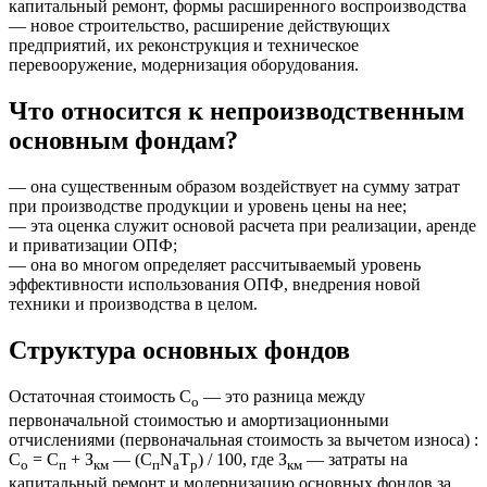
капитальный ремонт, формы расширенного воспроизводства
— новое строительство, расширение действующих
предприятий, их реконструкция и техническое
перевооружение, модернизация оборудования.
Что относится к непроизводственным
основным фондам?
— она существенным образом воздействует на сумму затрат
при производстве продукции и уровень цены на нее;
— эта оценка служит основой расчета при реализации, аренде
и приватизации ОПФ;
— она во многом определяет рассчитываемый уровень
эффективности использования ОПФ, внедрения новой
техники и производства в целом.
Структура основных фондов
Остаточная стоимость С
— это разница между
о
первоначальной стоимостью и амортизационными
отчислениями (первоначальная стоимость за вычетом износа) :
С
= С
+ З
— (С
N
T
) / 100, где З
— затраты на
о
п
км
п
а
р
км
капитальный ремонт и модернизацию основных фондов за