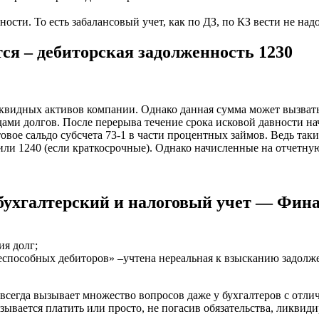
сти. То есть забалансовый учет, как по ДЗ, по КЗ вести не надо
тся – дебиторская задолженность 1230
иквидных активов компании. Однако данная сумма может вызвать
ами долгов. После перерыва течение срока исковой давности на
вое сальдо субсчета 73-1 в части процентных займов. Ведь та
ли 1240 (если краткосрочные). Однако начисленные на отчетную
бухгалтерский и налоговый учет — Фина
ия долг;
еспособных дебиторов» –учтена нереальная к взысканию задолже
всегда вызывает множество вопросов даже у бухгалтеров с отли
зывается платить или просто, не погасив обязательства, ликвиди