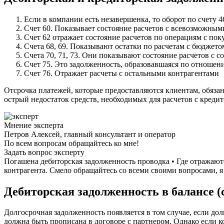
Если в компании есть незавершенка, то оборот по счету 
Счет 60. Показывает состояние расчетов с всевозможны
Счет 62 отражает состояние расчетов по операциям с по
Счета 68, 69. Показывают остатки по расчетам с бюдже
Счета 70, 71, 73. Они показывают состояние расчетов с 
Счет 75. Это задолженность, образовавшаяся по отношен
Счет 76. Отражает расчеты с остальными контрагентами
Отсрочка платежей, которые предоставляются клиентам, обяза
острый недостаток средств, необходимых для расчетов с креди
Мнение эксперта
Петров Алексей, главный консультант и оператор
По всем вопросам обращайтесь ко мне!
Задать вопрос эксперту
Погашена дебиторская задолженность проводка • Где отражаются
контрагента. Смело обращайтесь со всеми своими вопросами, я 
Дебиторская задолженность в балансе 
Долгосрочная задолженность появляется в том случае, если дол
должна быть прописана в договоре с партнером. Однако если ко