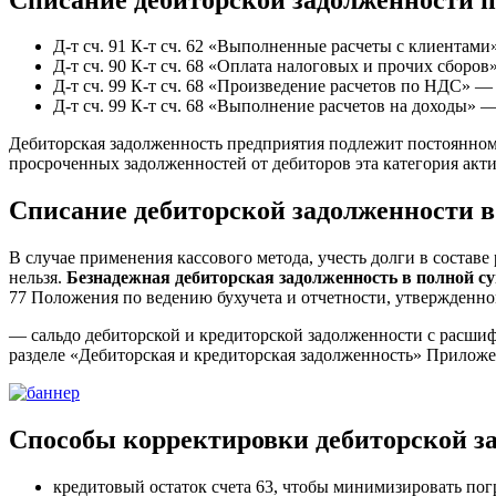
Д-т сч. 91 К-т сч. 62 «Выполненные расчеты с клиентами»
Д-т сч. 90 К-т сч. 68 «Оплата налоговых и прочих сборов»
Д-т сч. 99 К-т сч. 68 «Произведение расчетов по НДС» — 
Д-т сч. 99 К-т сч. 68 «Выполнение расчетов на доходы» —
Дебиторская задолженность предприятия подлежит постоянному 
просроченных задолженностей от дебиторов эта категория акти
Списание дебиторской задолженности в
В случае применения кассового метода, учесть долги в составе 
нельзя.
Безнадежная дебиторская задолженность в полной 
77 Положения по ведению бухучета и отчетности, утвержденно
— сальдо дебиторской и кредиторской задолженности с расшиф
разделе «Дебиторская и кредиторская задолженность» Приложе
Способы корректировки дебиторской з
кредитовый остаток счета 63, чтобы минимизировать по