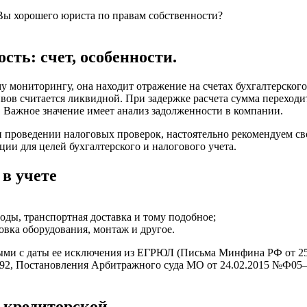
Вы хорошего юриста по правам собственности?
сть: счет, особенности.
мониторингу, она находит отражение на счетах бухгалтерского 
вов считается ликвидной. При задержке расчета сумма переходи
 Важное значение имеет анализ задолженности в компании.
и проведении налоговых проверок, настоятельно рекомендуем с
ции для целей бухгалтерского и налогового учета.
в учете
воды, транспортная доставка и тому подобное;
овка оборудования, монтаж и другое.
ми с даты ее исключения из ЕГРЮЛ (Письма Минфина РФ от 25.0
2792, Постановления Арбитражного суда МО от 24.02.2015 №Ф05
 кредиторской