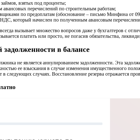
е займов, взятых под проценты;
ем авансовых перечислений по строительным работам;
иками по предоплатам (обоснование – письмо Минфина от 09.0
и НДС, который начислен по полученным авансовым перечислени
всегда вызывает множество вопросов даже у бухгалтеров с отли
зывается платить или просто, не погасив обязательства, ликвиди
 задолженности в балансе
лжника не является аннулированием задолженности. Эта задолже
ожностью ее взыскания в случае изменения имущественного пол
 в следующих случаях. Восстановление резерва отражается про
платно