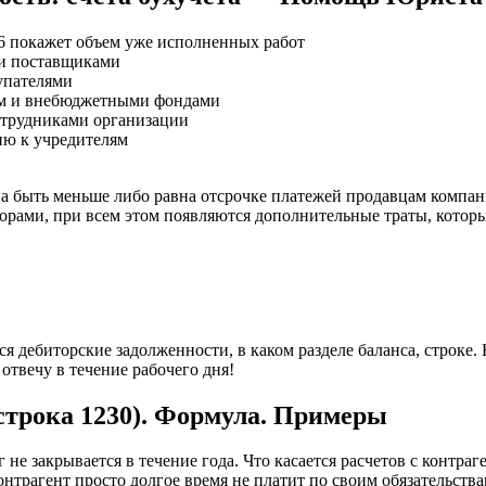
46 покажет объем уже исполненных работ
ми поставщиками
купателями
том и внебюджетными фондами
сотрудниками организации
ию к учредителям
на быть меньше либо равна отсрочке платежей продавцам компан
торами, при всем этом появляются дополнительные траты, которы
 дебиторские задолженности, в каком разделе баланса, строке. Н
отвечу в течение рабочего дня!
(строка 1230). Формула. Примеры
г не закрывается в течение года. Что касается расчетов с контр
нтрагент просто долгое время не платит по своим обязательствам