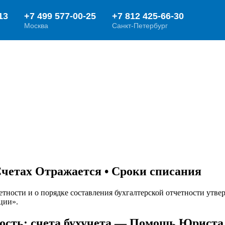
четах Отражается • Сроки списания
четности и о порядке составления бухгалтерской отчетности у
ции».
ность: счета бухучета — Помощь Юриста