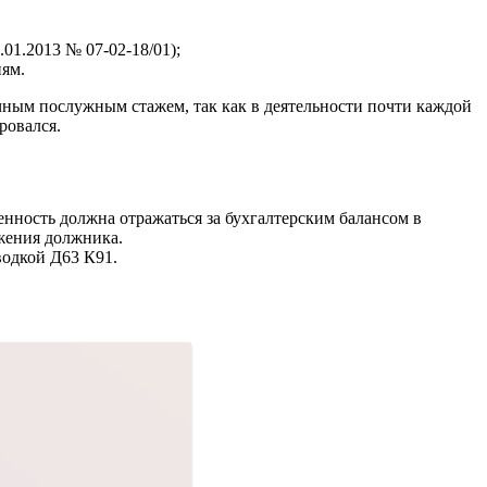
1.2013 № 07-02-18/01);
ям.
чным послужным стажем, так как в деятельности почти каждой
ровался.
нность должна отражаться за бухгалтерским балансом в
ожения должника.
водкой Д63 К91.