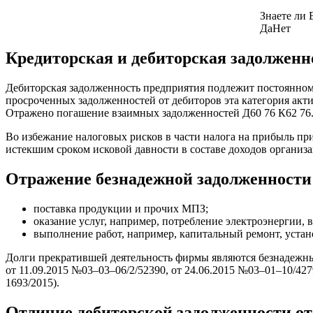
Знаете ли 
Да
Нет
Кредиторская и дебиторская задолженно
Дебиторская задолженность предприятия подлежит постоянному 
просроченных задолженностей от дебиторов эта категория акти
Отражено погашение взаимных задолженностей Д60 76 К62 76.
Во избежание налоговых рисков в части налога на прибыль пр
истекшим сроком исковой давности в составе доходов организа
Отражение безнадежной задолженности 
поставка продукции и прочих МПЗ;
оказание услуг, например, потребление электроэнергии, 
выполнение работ, например, капитальный ремонт, устан
Долги прекратившей деятельность фирмы являются безнадежны
от 11.09.2015 №03–03–06/2/52390, от 24.06.2015 №03–01–10/4
1693/2015).
Отличие дебиторской задолженности от