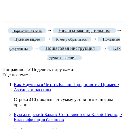
🠒
Нюансы законодательства
🠒
Нормативная база
🠒
🠒
Нужные видео
К кому обратиться
Полезные
Пошаговая инструкция
🠒
🠒
Как
документы
сделать расчет
Понравилось? Поделись с друзьями:
Еще по теме:
Как Научиться Читать Баланс Предприятия Пример •
Активы и пассивы
Строка 410 показывает сумму уставного капитала
организ......
Бухгалтерский Баланс Составляется за Какой Период •
Классификация балансов