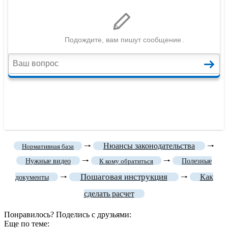
🠒
Нюансы законодательства
🠒
Нормативная база
🠒
🠒
Нужные видео
К кому обратиться
Полезные
Пошаговая инструкция
🠒
🠒
Как
документы
сделать расчет
Понравилось? Поделись с друзьями:
Еще по теме: