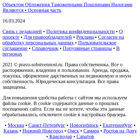
Объектом Обложения Таможенными Пошлинами Налогами
Являются • Основная часть
16.03.2024
Связь с редакцией
•
Политика конфиденциальности
•
О
проекте
•
Для правообладателей
•
Реклама
•
Согласие на
обработку персональных данных
•
Пользовательское
соглашение
•
Справочник
•
Популярные страницы
•
В
регионах
2021 © pravo-sobstvennost.ru. Права собственника. Все о
распоряжении, владении и пользовании. Аренда, продажа,
покупка, оформление дарственных на недвижимую и иную
собственность. Юридическая консультация. Все права
защищены.
Для повышения удобства работы с сайтом мы используем
файлы cookie. В cookie содержатся данные о прошлых
посещениях сайта. Если вы не хотите, чтобы эти данные
обрабатывались, отключите cookie в настройках браузера.
•
Москва
•
Санкт-Петербург
•
Новосибирск
•
Екатеринбург
•
Казань
•
Нижний Новгород
•
Омск
•
Самара
•
Ростов на Дону
•
Краснодар
•
Саратов