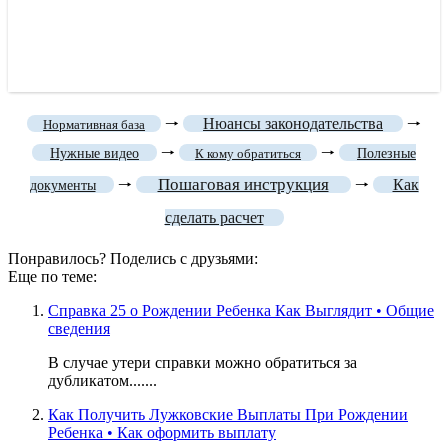
🠒
Нюансы законодательства
🠒
Нормативная база
🠒
🠒
Нужные видео
К кому обратиться
Полезные
Пошаговая инструкция
🠒
🠒
Как
документы
сделать расчет
Понравилось? Поделись с друзьями:
Еще по теме:
Справка 25 о Рождении Ребенка Как Выглядит • Общие
сведения
В случае утери справки можно обратиться за
дубликатом.......
Как Получить Лужковские Выплаты При Рождении
Ребенка • Как оформить выплату