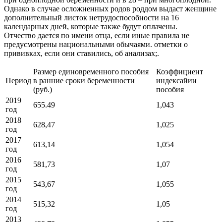
Однако в случае осложненных родов роддом выдаст женщине
дополнительный листок нетрудоспособности на 16
календарных дней, которые также будут оплачены.
Отчество дается по имени отца, если иные правила не
предусмотрены национальными обычаями. отметки о
прививках, если они ставились, об анализах;.
Размер единовременного пособия
Коэффициент
Период
в ранние сроки беременности
индексайии
(руб.)
пособия
2019
655.49
1,043
год
2018
628,47
1,025
год
2017
613,14
1,054
год
2016
581,73
1,07
год
2015
543,67
1,055
год
2014
515,32
1,05
год
2013