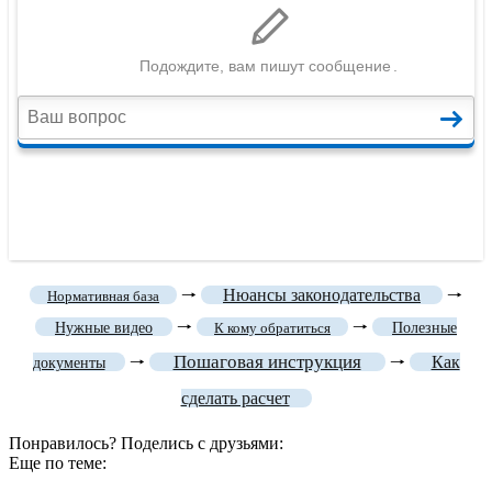
🠒
Нюансы законодательства
🠒
Нормативная база
🠒
🠒
Нужные видео
К кому обратиться
Полезные
Пошаговая инструкция
🠒
🠒
Как
документы
сделать расчет
Понравилось? Поделись с друзьями:
Еще по теме: