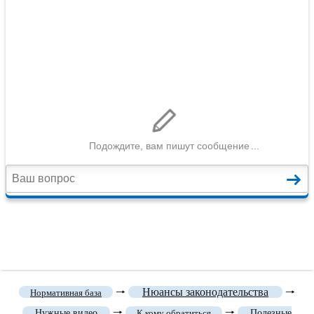
🠒
Нюансы законодательства
🠒
Нормативная база
🠒
🠒
Нужные видео
К кому обратиться
Полезные