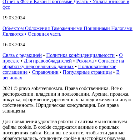
Отчет в Фсс в Какой Программе Делать • Уплата взносов в
фсс
19.03.2024
Объектом Обложения Таможенными Пошлинами Налогами
Являются • Основная часть
16.03.2024
Связь с редакцией
•
Политика конфиденциальности
•
О
проекте
•
Для правообладателей
•
Реклама
•
Согласие на
обработку персональных данных
•
Пользовательское
соглашение
•
Справочник
•
Популярные страницы
•
В
регионах
2021 © pravo-sobstvennost.ru. Права собственника. Все о
распоряжении, владении и пользовании. Аренда, продажа,
покупка, оформление дарственных на недвижимую и иную
собственность. Юридическая консультация. Все права
защищены.
Для повышения удобства работы с сайтом мы используем
файлы cookie. В cookie содержатся данные о прошлых
посещениях сайта. Если вы не хотите, чтобы эти данные
обрабатывались, отключите cookie в настройках браузера.