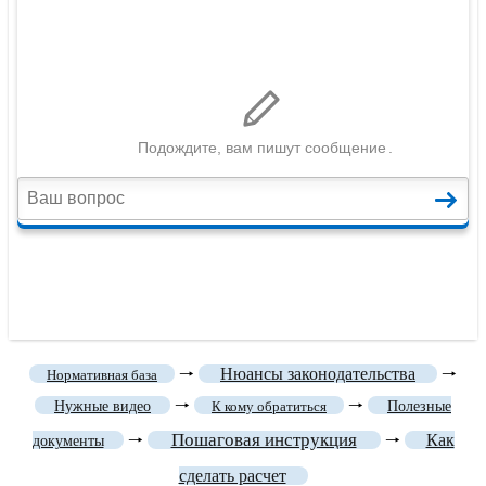
🠒
Нюансы законодательства
🠒
Нормативная база
🠒
🠒
Нужные видео
К кому обратиться
Полезные
Пошаговая инструкция
🠒
🠒
Как
документы
сделать расчет