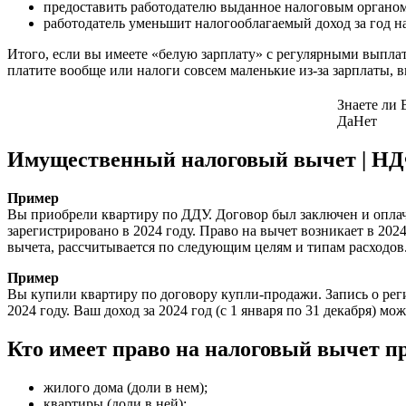
предоставить работодателю выданное налоговым органом
работодатель уменьшит налогооблагаемый доход за год на
Итого, если вы имеете «белую зарплату» с регулярными выплат
платите вообще или налоги совсем маленькие из-за зарплаты, 
Знаете ли 
Да
Нет
Имущественный налоговый вычет | Н
Пример
Вы приобрели квартиру по ДДУ. Договор был заключен и оплаче
зарегистрировано в 2024 году. Право на вычет возникает в 202
вычета, рассчитывается по следующим целям и типам расходов.
Пример
Вы купили квартиру по договору купли-продажи. Запись о реги
2024 году. Ваш доход за 2024 год (с 1 января по 31 декабря) м
Кто имеет право на налоговый вычет п
жилого дома (доли в нем);
квартиры (доли в ней);