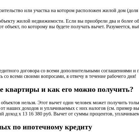
ительство или участка на котором расположен жилой дом (доля 
 объекту жилой недвижимости. Если вы приобрели два и более об
тот объект, по которому вы будете получать вычет. Разумеется, 
едитного договора со всеми дополнительными соглашениями и п
 со всеми своими вопросами, я отвечу в течение рабочего дня!
е квартиры и как его можно получить?
 объектов нельзя. Этот вычет один человек может получить тольк
ь от наших доходов и уплачиваемых с них налогов (см. пример вы
ый доход х 13 16 380 руб. Вычет от суммы процентов, уплачивае
мых по ипотечному кредиту