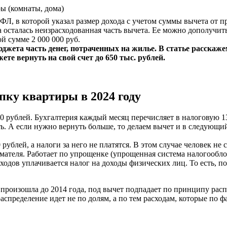
ы (комнаты, дома)
Л, в которой указал размер дохода с учетом суммы вычета от п
та осталась неизрасходованная часть вычета. Ее можно дополуч
й сумме 2 000 000 руб.
жета часть денег, потраченных на жилье. В статье расскаже
ете вернуть на свой счет до 650 тыс. рублей.
пку квартиры в 2024 году
0 рублей. Бухгалтерия каждый месяц перечисляет в налоговую 13%
ь. А если нужно вернуть больше, то делаем вычет и в следующий
рублей, а налоги за него не платятся. В этом случае человек не
мателя. Работает по упрощенке (упрощенная система налогообл
х доходов уплачивается налог на доходы физических лиц. То ест
произошла до 2014 года, под вычет подпадает по принципу расп
распределение идет не по долям, а по тем расходам, которые по