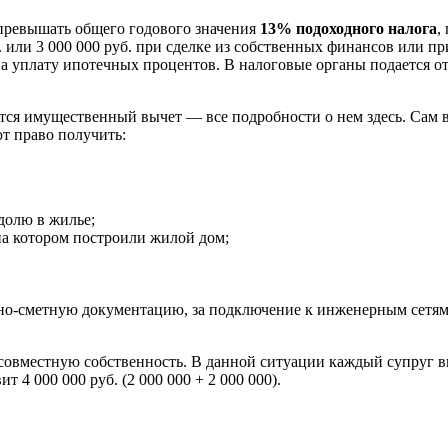
т превышать общего годового значения
13% подоходного налога
,
или 3 000 000 руб. при сделке из собственных финансов или пр
на уплату ипотечных процентов. В налоговые органы подается о
ется имущественный вычет — все подробности о нем здесь. Сам
ют право получить:
долю в жилье;
на котором построили жилой дом;
ктно-сметную документацию, за подключение к инженерным сетя
совместную собственность. В данной ситуации каждый супруг вп
4 000 000 руб. (2 000 000 + 2 000 000).