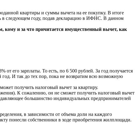
роданной квартиры и суммы вычета на ее покупку. В итоге
ить в следующем году, подав декларацию в ИФНС. В данном
м, кому и за что причитается имущественный вычет, как
 от его зарплаты. То есть, по 6 500 рублей. За год получается
 год. И так до тех пор, пока не возвратим всю возможную
 сможет получить налоговый вычет за квартиру.
ожения). К сожалению, он не сможет получить налоговый вычет
ь, подавляющее большинство индивидуальных предпринимателей
ределения, в зависимости от объема доли на каждого
 факту понесли собственники в ходе приобретения жилплощади.