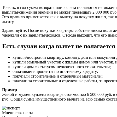
То есть, в год сумма возврата или вычета по налогам не може
выплаты/снижения бремени не может превышать 2 000 000 руб. 
Это правило применяется как к вычету на покупку жилья, так 
льготу.
Здравствуйте. После покупки квартиры собственникам полага
удержали с их зарплаты/доходов. Отсюда выходит, что его име
Есть случаи когда вычет не полагается
купили/построили квартиру, комнату, дом или выкупили 
купили земельный участок с жилым домом или участок, 
купили дом со статусом неоконченного строительства;
оплачиваете проценты по ипотечному кредиту;
покупали строительные и отделочные материалы;
платили за строительные и отделочные работы, за прое
Пример
Женой и мужем куплена квартира стоимостью 6 500 000 руб. в 
руб. Общая сумма имущественного вычета на всю семью составит 
Мнение эксперта