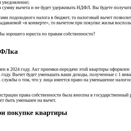
 уведомление;
 сумму вычета и не будет удерживать НДФЛ. Вы будете получать 
ами подоходного налога в бюджет, то налоговый вычет позволит 
выдаваемой «в конверте», то вычетом при покупке жилья восполь
Вы хорошего юриста по правам собственности?
ДФЛка
н в 2024 году. Акт приемки-передачи этой квартиры оформлен 2
4 году. Вычет будет уменьшать ваши доходы, полученные с 1 янва
 службы о том, что у лица имеется право на уменьшение налогоо
страции права собственности была внесена в государственный р
ожет быть уменьшен на вычет.
ри покупке квартиры