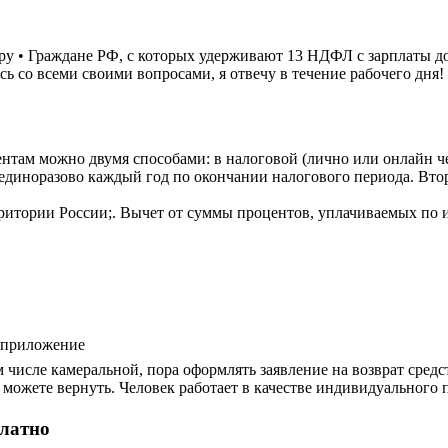
у • Граждане РФ, с которых удерживают 13 НДФЛ с зарплаты до
тесь со всеми своими вопросами, я отвечу в течение рабочего дня!
там можно двумя способами: в налоговой (лично или онлайн ч
 единоразово каждый год по окончании налогового периода. Втор
рритории России;. Вычет от суммы процентов, уплачиваемых по 
е приложение
м числе камеральной, пора оформлять заявление на возврат сред
ы можете вернуть. Человек работает в качестве индивидуального
платно