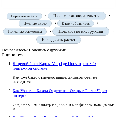
🠒
Нюансы законодательства
🠒
Нормативная база
🠒
🠒
Нужные видео
К кому обратиться
Пошаговая инструкция
🠒
🠒
Полезные документы
Как сделать расчет
Понравилось? Поделись с друзьями:
Еще по теме:
Лицевой Счет Карты Мир Где Посмотреть • О
платежной системе
Как уже было отмечено выше, лицевой счет не
находится ......
Как Узнать в Каком Отделении Открыт Счет • Через
интернет
Сбербанк – это лидер на российском финансовом рынке
и ......