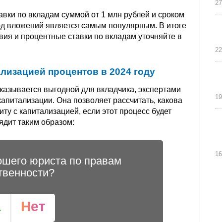
27
вки по вкладам суммой от 1 млн рублей и сроком
иод вложений является самым популярным. В итоге
вия и процентные ставки по вкладам уточняйте в
22
лизацией процентов в 2024 году
 оказывается выгодной для вкладчика, экспертами
19
питализации. Она позволяет рассчитать, какова
у с капитализацией, если этот процесс будет
дит таким образом:
16
ошего юриста по правам
твенности?
а
Нет