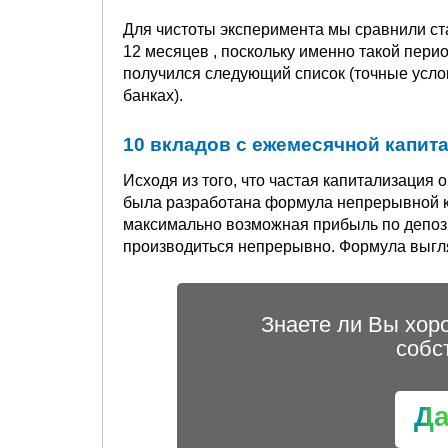
Для чистоты эксперимента мы сравнили ста
12 месяцев , поскольку именно такой пер
получился следующий список (точные усло
банках).
10 вкладов с ежемесячной капита
Исходя из того, что частая капитализация
была разработана формула непрерывной ка
максимально возможная прибыль по депозит
производиться непрерывно. Формула выгля
Знаете ли Вы хор
собс
Д