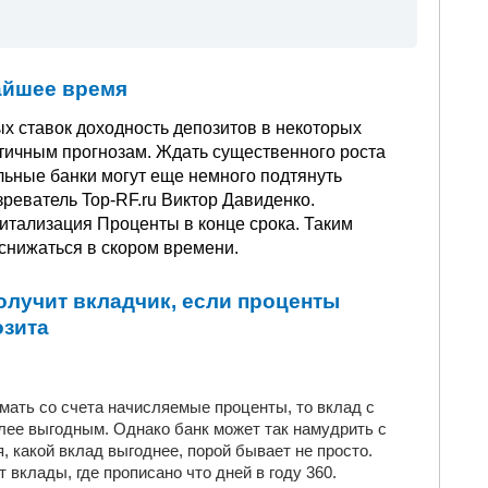
айшее время
х ставок доходность депозитов в некоторых
тичным прогнозам. Ждать существенного роста
альные банки могут еще немного подтянуть
зреватель Top-RF.ru Виктор Давиденко.
итализация Проценты в конце срока. Таким
снижаться в скором времени.
олучит вкладчик, если проценты
озита
мать со счета начисляемые проценты, то вклад с
лее выгодным. Однако банк может так намудрить с
, какой вклад выгоднее, порой бывает не просто.
т вклады, где прописано что дней в году 360.