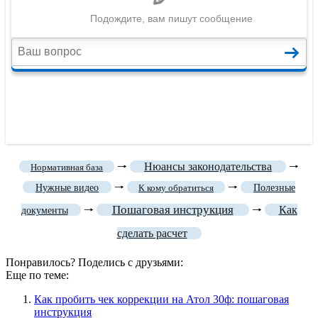
🠒
Нюансы законодательства
🠒
Нормативная база
🠒
🠒
Нужные видео
К кому обратиться
Полезные
Пошаговая инструкция
🠒
🠒
Как
документы
сделать расчет
Понравилось? Поделись с друзьями:
Еще по теме:
Как пробить чек коррекции на Атол 30ф: пошаговая
инструкция