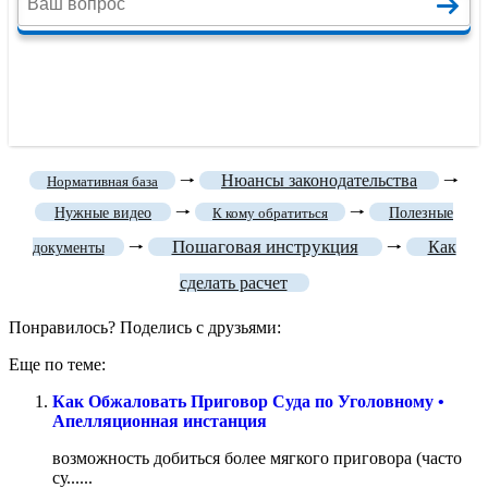
🠒
Нюансы законодательства
🠒
Нормативная база
🠒
🠒
Нужные видео
К кому обратиться
Полезные
Пошаговая инструкция
🠒
🠒
Как
документы
сделать расчет
Понравилось? Поделись с друзьями:
Еще по теме:
Как Обжаловать Приговор Суда по Уголовному •
Апелляционная инстанция
возможность добиться более мягкого приговора (часто
су......