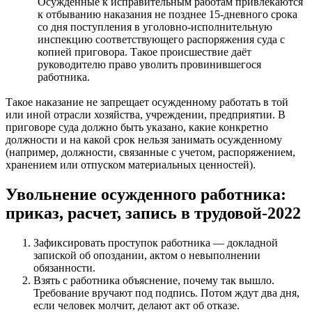
Осужденные к исправительным работам привлекаются
к отбыванию наказания не позднее 15-дневного срока
со дня поступления в уголовно-исполнительную
инспекцию соответствующего распоряжения суда с
копией приговора. Такое происшествие даёт
руководителю право уволить провинившегося
работника.
Такое наказание не запрещает осужденному работать в той
или иной отрасли хозяйства, учреждении, предприятии. В
приговоре суда должно быть указано, какие конкретно
должности и на какой срок нельзя занимать осужденному
(например, должности, связанные с учетом, распоряжением,
хранением или отпуском материальных ценностей).
Увольнение осужденного работника:
приказ, расчет, запись в трудовой-2022
Зафиксировать проступок работника — докладной
запиской об опоздании, актом о невыполнении
обязанности.
Взять с работника объяснение, почему так вышло.
Требование вручают под подпись. Потом ждут два дня,
если человек молчит, делают акт об отказе.