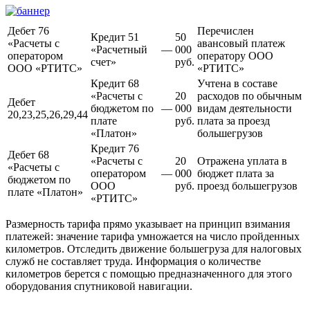
Дебет 76
Перечислен
Кредит 51
50
«Расчеты с
авансовый платеж
«Расчетный
—
000
оператором
оператору ООО
счет»
руб.
ООО «РТИТС»
«РТИТС»
Кредит 68
Учтена в составе
«Расчеты с
20
расходов по обычным
Дебет
бюджетом по
—
000
видам деятельности
20,23,25,26,29,44
плате
руб.
плата за проезд
«Платон»
большегрузов
Кредит 76
Дебет 68
«Расчеты с
20
Отражена уплата в
«Расчеты с
оператором
—
000
бюджет плата за
бюджетом по
ООО
руб.
проезд большегрузов
плате «Платон»
«РТИТС»
Размерность тарифа прямо указывает на принцип взимания
платежей: значение тарифа умножается на число пройденных
километров. Отследить движение большегруза для налоговых
служб не составляет труда. Информация о количестве
километров берется с помощью предназначенного для этого
оборудования спутниковой навигации.