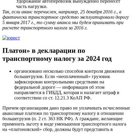
Удорожание автоперевозок вынужденно перенесет
часть нагрузки.
Так, если аванс пе­ре­чис­лен, на­при­мер, 25 де­каб­ря 2016 г., а
фак­ти­че­ски транс­порт­ное сред­ство экс­плу­а­ти­ро­ва­ло до­ро­гу
5 ян­ва­ря 2017 г., то сумму аван­са мы будем при­ни­мать при
рас­че­те транс­порт­но­го на­ло­га за 2016 г.
Платон» в декларации по
транспортному налогу за 2024 год
организовано несколько способов контроля движения
большегрузов. Если «неоплаченный» грузовик
зафиксирован контрольными средствами на
федеральной дороге — информация об этом
направляется в ГИБДД, которая и налагает штраф в
соответствии со ст. 12.21.3 КоАП РФ.
Причем организациям дано право не уплачивать исчисленные
авансовые платежи по транспортному налогу в отношении
большегрузов (п. 2 ст. 363 НК РФ). А граждане, желающие
применить льготу в виде уменьшения транспортного налога
на «платоновский» сбор, должны будут представить в