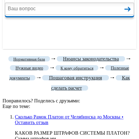
🠒
Нюансы законодательства
🠒
Нормативная база
🠒
🠒
Нужные видео
К кому обратиться
Полезные
Пошаговая инструкция
🠒
🠒
Как
документы
сделать расчет
Понравилось? Поделись с друзьями:
Еще по теме:
Сколько Рамок Платон от Челябинска до Москвы •
Оставить отзыв
КАКОВ РАЗМЕР ШТРАФОВ СИСТЕМЫ ПЛАТОН?
Сумма штрафов мн......