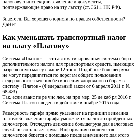
налоговую инспекцию заявление и документы,
подтверждающие право на эту льготу (ст. 361.1 НК РФ).
Знаете ли Вы хорошего юриста по правам собственности?
Да
Нет
Как уменьшать транспортный налог
на плату «Платону»
Система «Платон» — это автоматизированная система сбора
дополнительного налога для транспортных средств, имеющих
разрешенную массу свыше 12 тонн. Подобные большегрузы
не могут передвигаться по дорогам общего пользования
федерального значения без внесения «дорожного сбора» в
систему «Платон» (Федеральный закон от 6 апреля 2011 г. №
68-ФЗ).
Так, если аванс пе ре чис лен, на при мер, 25 де каб ря 2016 г.
Система Платон введена в действие в ноябре 2015 года.
Размерность тарифа прямо указывает на принцип взимания
платежей: значение тарифа умножается на число пройденных
километров. Отследить движение большегруза для налоговых
служб не составляет труда. Информация о количестве
километров берется с помощью предназначенного для этого