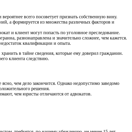
и вероятнее всего посоветует признать собственную вину.
аний, а формируется из множества различных факторов и
вокат и клиент могут попасть по уголовное преследование.
гранна, разнонаправлена и значительно сложнее, чем кажется.
 недостаток квалификации и опыта.
 хранить в тайне сведения, которые ему доверил гражданин.
воего клиента следствию.
е ясно, чем дело закончится. Однако недопустимо заведомо
положительного решения.
нимают, чем юристы отличаются от адвокатов.
стом, требуется, по нашему убеждению, не менее 15 лет