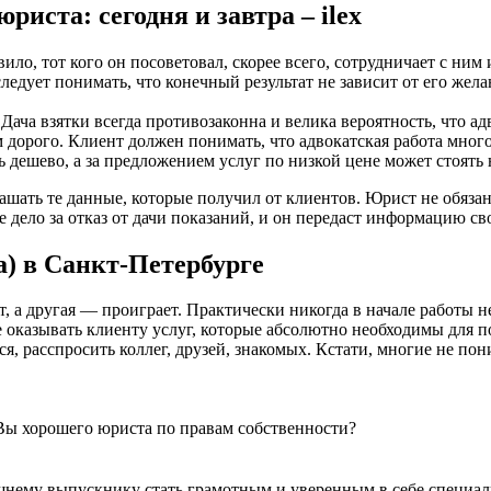
иста: сегодня и завтра – ilex
ло, тот кого он посоветовал, скорее всего, сотрудничает с ним 
ледует понимать, что конечный результат не зависит от его жел
ача взятки всегда противозаконна и велика вероятность, что ад
дорого. Клиент должен понимать, что адвокатская работа много
 дешево, а за предложением услуг по низкой цене может стоять
ашать те данные, которые получил от клиентов. Юрист не обязан
ое дело за отказ от дачи показаний, и он передаст информацию с
а) в Санкт-Петербурге
т, а другая — проиграет. Практически никогда в начале работы н
не оказывать клиенту услуг, которые абсолютно необходимы для 
, расспросить коллег, друзей, знакомых. Кстати, многие не по
Вы хорошего юриста по правам собственности?
шнему выпускнику стать грамотным и уверенным в себе специали