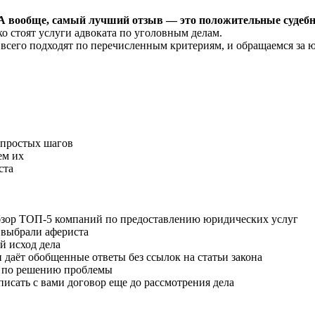
 А вообще, самый лучший отзыв — это положительные судебн
о стоят услуги адвоката по уголовным делам.
е всего подходят по перечисленным критериям, и обращаемся за
 простых шагов
ем их
ста
обзор ТОП-5 компаний по предоставлению юридических услуг
 выбрали афериста
й исход дела
 даёт обобщенные ответы без ссылок на статьи закона
ю по решению проблемы
писать с вами договор еще до рассмотрения дела