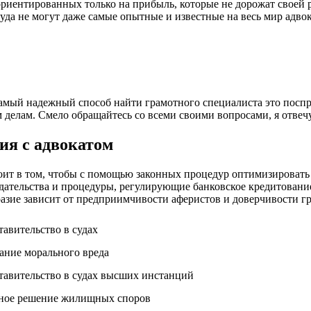
 ориентированных только на прибыль, которые не дорожат своей
суда не могут даже самые опытные и известные на весь мир адво
 Самый надежный способ найти грамотного специалиста это пос
делам. Смело обращайтесь со всеми своими вопросами, я отвечу
ия с адвокатом
оит в том, чтобы с помощью законных процедур оптимизировать д
ательства и процедуры, регулирующие банковское кредитование
бразие зависит от предприимчивости аферистов и доверчивости г
тавительство в судах
ание морального вреда
тавительство в судах высших инстанций
ное решение жилищных споров