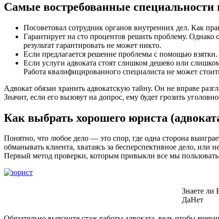
Самые востребованные специальности юр
Посоветовал сотрудник органов внутренних дел. Как прави
Гарантирует на сто процентов решить проблему. Однако с
результат гарантировать не может никто.
Если предлагается решение проблемы с помощью взятки. Д
Если услуги адвоката стоят слишком дешево или слишком 
Работа квалифицированного специалиста не может стоить
Адвокат обязан хранить адвокатскую тайну. Он не вправе разгл
Значит, если его вызовут на допрос, ему будет грозить уголовн
Как выбрать хорошего юриста (адвокат
Понятно, что любое дело — это спор, где одна сторона выиграе
обманывать клиента, хватаясь за бесперспективное дело, или 
Первый метод проверки, которым привыкли все мы пользоваться
Знаете ли 
Да
Нет
Обязательно выясните стаж работы адвоката, ведь чтобы вчера