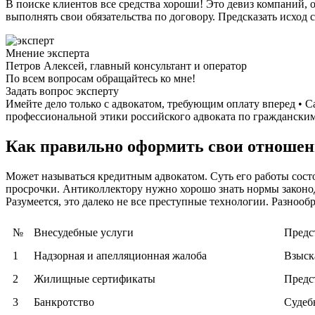
В поиске клиентов все средства хороши! Это девиз компаний,
выполнять свои обязательства по договору. Предсказать исход 
Мнение эксперта
Петров Алексей, главный консультант и оператор
По всем вопросам обращайтесь ко мне!
Задать вопрос эксперту
Имейте дело только с адвокатом, требующим оплату вперед •
профессиональной этики российского адвоката по гражданским 
Как правильно оформить свои отношен
Может называться кредитным адвокатом. Суть его работы сост
просрочки. Антиколлектору нужно хорошо знать нормы законод
Разумеется, это далеко не все преступные технологии. Разноо
№
Внесудебные услуги
Предс
1
Надзорная и апелляционная жалоба
Взыск
2
Жилищные сертификаты
Предс
3
Банкротство
Судеб