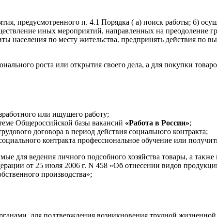
ия, предусмотренного п. 4.1 Порядка ( а) поиск работы; б) о
осуществление иных мероприятий, направленных на преодоление 
ащиты населения по месту жительства. предпринять действия по
онального роста или открытия своего дела, а для покупки товар
безработного или ищущего работу;
стеме Общероссийской базы вакансий
«Работа в России»
;
удового договора в период действия социального контракта;
 социального контракта профессиональное обучение или получи
имые для ведения личного подсобного хозяйства товары, а такж
рации от 25 июля 2006 г. N 458 «Об отнесении видов продукци
обственного производства»;
нами, для подтверждения возникновения трудной жизненной си