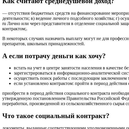
Как считают среднедушевой доход?
— отсутствия бюджетных средств на финансирование мероприят
деятельности; в) ведение личного подсобного хозяйства; г) 
ru Лично или через представителя в отделение социальной з
контрактом;.
В некоторых случаях назначить выплату могут не для професси
препаратов, школьных принадлежностей.
А если потрачу деньги как хочу?
встать на учет в центре занятости населения в качестве 
зарегистрироваться в информационно-аналитической си
осуществить поиск работы с последующим заключением тр
если установлено контрактом: пройти в период действия
приобрести в период действия социального контракта необход
утвержденную постановлением Правительства Российской Феде
переработки, произведенной из сельскохозяйственного сырья с
Что такое социальный контракт?
документы, выданные соответствующими уполномоченными орга