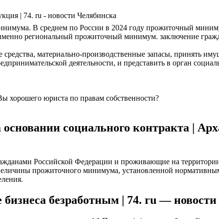
кция | 74. ru - новости Челябинска
имума. В среднем по России в 2024 году прожиточный минимум 
 именно региональный прожиточный минимум. заключение гражд
 средства, материально-производственные запасы, принять имущ
едпринимательской деятельности, и представить в орган соци
Вы хорошего юриста по правам собственности?
 основании социального контракта | Арх
ажданами Российской Федерации и проживающие на территории
 величины прожиточного минимума, установленной нормативным
еления.
бизнеса безработным | 74. ru — новост