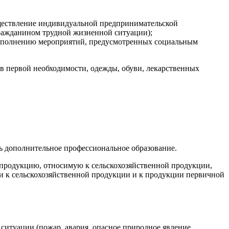
существление индивидуальной предпринимательской
гражданином трудной жизненной ситуации);
 выполнению мероприятий, предусмотренных социальным
ов первой необходимости, одежды, обуви, лекарственных
ть дополнительное профессиональное образование.
е продукцию, относимую к сельскохозяйственной продукции,
и к сельскохозяйственной продукции и к продукции первичной
туации (пожар, авария, опасное природное явление,