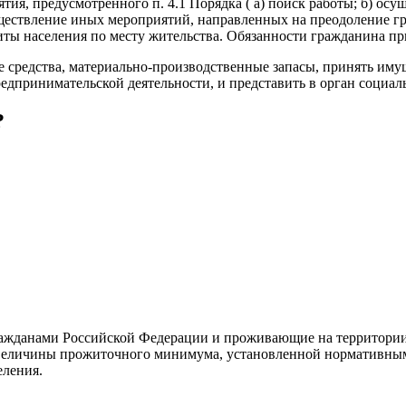
ия, предусмотренного п. 4.1 Порядка ( а) поиск работы; б) о
осуществление иных мероприятий, направленных на преодоление 
иты населения по месту жительства. Обязанности гражданина пр
 средства, материально-производственные запасы, принять имущ
едпринимательской деятельности, и представить в орган соци
?
ажданами Российской Федерации и проживающие на территории
 величины прожиточного минимума, установленной нормативным
еления.