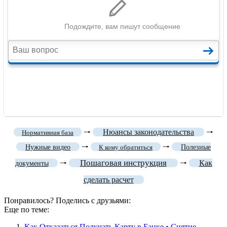
🠒
Нюансы законодательства
🠒
Нормативная база
🠒
🠒
Нужные видео
К кому обратиться
Полезные
Пошаговая инструкция
🠒
🠒
Как
документы
сделать расчет
Понравилось? Поделись с друзьями:
Еще по теме:
Как Отказаться Получать Карту в Банке • Снятие