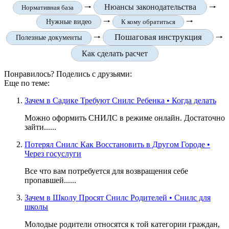
🠒
Нюансы законодательства
🠒
Нормативная база
🠒
🠒
Нужные видео
К кому обратиться
Пошаговая инструкция
🠒
🠒
Полезные документы
Как сделать расчет
Понравилось? Поделись с друзьями:
Еще по теме:
Зачем в Садике Требуют Снилс Ребенка • Когда делать
Можно оформить СНИЛС в режиме онлайн. Достаточно
зайти......
Потерял Снилс Как Восстановить в Другом Городе •
Через госуслуги
Все что вам потребуется для возвращения себе
пропавшей......
Зачем в Школу Просят Снилс Родителей • Снилс для
школы
Молодые родители относятся к той категории граждан,