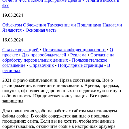
Отчет в Фсс в Какой Программе Делать • Уплата взносов в
фсс
19.03.2024
Объектом Обложения Таможенными Пошлинами Налогами
Являются • Основная часть
16.03.2024
Связь с редакцией
•
Политика конфиденциальности
•
О
проекте
•
Для правообладателей
•
Реклама
•
Согласие на
обработку персональных данных
•
Пользовательское
соглашение
•
Справочник
•
Популярные страницы
•
В
регионах
2021 © pravo-sobstvennost.ru. Права собственника. Все о
распоряжении, владении и пользовании. Аренда, продажа,
покупка, оформление дарственных на недвижимую и иную
собственность. Юридическая консультация. Все права
защищены.
Для повышения удобства работы с сайтом мы используем
файлы cookie. В cookie содержатся данные о прошлых
посещениях сайта. Если вы не хотите, чтобы эти данные
обрабатывались, отключите cookie в настройках браузера.