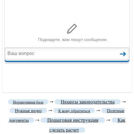
🠒
Нюансы законодательства
🠒
Нормативная база
🠒
🠒
Нужные видео
К кому обратиться
Полезные
Пошаговая инструкция
🠒
🠒
Как
документы
сделать расчет