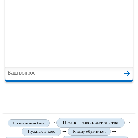
🠒
Нюансы законодательства
🠒
Нормативная база
🠒
🠒
Нужные видео
К кому обратиться