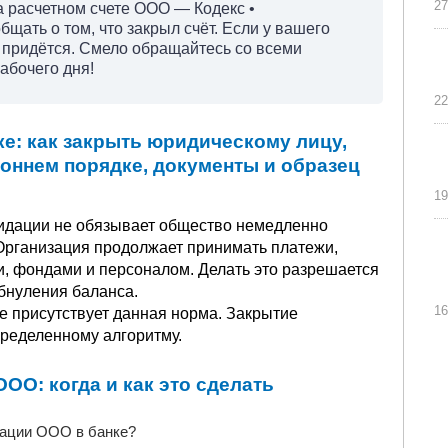
27
а расчетном счете ООО — Кодекс •
щать о том, что закрыл счёт. Если у вашего
не придётся. Смело обращайтесь со всеми
абочего дня!
22
ке: как закрыть юридическому лицу,
оннем порядке, документы и образец
19
идации не обязывает общество немедленно
Организация продолжает принимать платежи,
и, фондами и персоналом. Делать это разрешается
бнуления баланса.
16
е присутствует данная норма. Закрытие
пределенному алгоритму.
ОО: когда и как это сделать
дации ООО в банке?