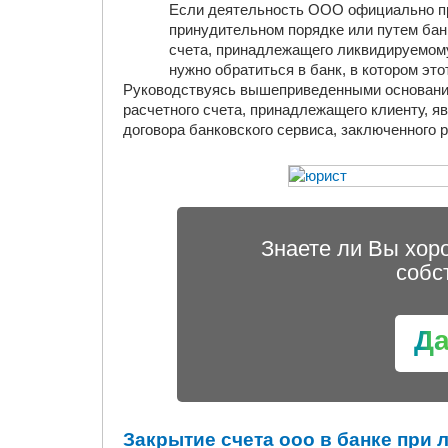
Если деятельность ООО официально пр
принудительном порядке или путем банк
счета, принадлежащего ликвидируемому
нужно обратиться в банк, в котором это
Руководствуясь вышеприведенными основания
расчетного счета, принадлежащего клиенту, 
договора банковского сервиса, заключенного 
Знаете ли Вы хор
собс
Д
Закрытие счета ооо в банке при 