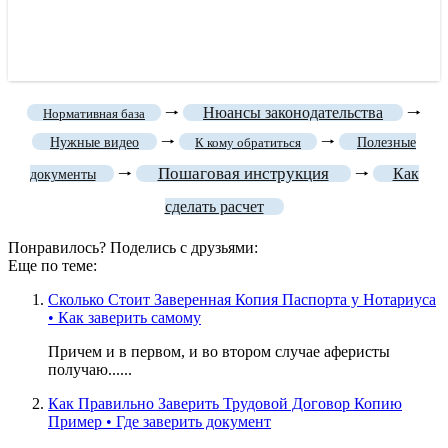
🠒
Нюансы законодательства
🠒
Нормативная база
🠒
🠒
Нужные видео
К кому обратиться
Полезные
Пошаговая инструкция
🠒
🠒
Как
документы
сделать расчет
Понравилось? Поделись с друзьями:
Еще по теме:
Сколько Стоит Заверенная Копия Паспорта у Нотариуса
• Как заверить самому
Причем и в первом, и во втором случае аферисты
получаю......
Как Правильно Заверить Трудовой Договор Копию
Пример • Где заверить документ