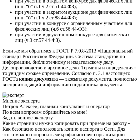
при участии в открытом конкурсе для физических лиц
(п.п. “б” п.1 ч.2 ст.51 44-ФЗ);
при участии в закрытом аукционе для физических лиц
(п.п. “б” п.1 ч.2 ст.88 44-ФЗ);
при участии в конкурсе с ограниченным участием для
физических лиц (ч.6 ст.56 44-ФЗ);
при участии в двухэтапном конкурсе для физических
лиц (ч.3 ст.57 44-ФЗ).
Если же мы обратимся к ГОСТ Р 7.0.8-2013 «Национальный
стандарт Российской Федерации. Система стандартов по
информации, библиотечному и издательскому делу.
Делопроизводство и архивное дело. Термины и определения»
то увидим схожее определение. Согласно п. 3.1 настоящего
ГОСТа
копия документа
— экземпляр документа, полностью
воспроизводящий информацию подлинника документа.
Мнение эксперта
Петров Алексей, главный консультант и оператор
По всем вопросам обращайтесь ко мне!
Задать вопрос эксперту
Какие страницы нужно копировать при приеме на работу •
Как безопасно использовать копию паспорта в Сети. Для
этого можно попросить микрофинансовую организацию