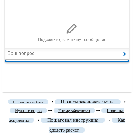
🠒
Нюансы законодательства
🠒
Нормативная база
🠒
🠒
Нужные видео
К кому обратиться
Полезные
Пошаговая инструкция
🠒
🠒
Как
документы
сделать расчет