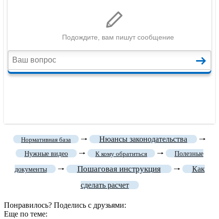
🠒
Нюансы законодательства
🠒
Нормативная база
🠒
🠒
Нужные видео
К кому обратиться
Полезные
Пошаговая инструкция
🠒
🠒
Как
документы
сделать расчет
Понравилось? Поделись с друзьями:
Еще по теме: