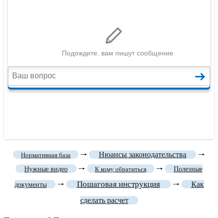
🠒
Нюансы законодательства
🠒
Нормативная база
🠒
🠒
Нужные видео
К кому обратиться
Полезные
Пошаговая инструкция
🠒
🠒
Как
документы
сделать расчет