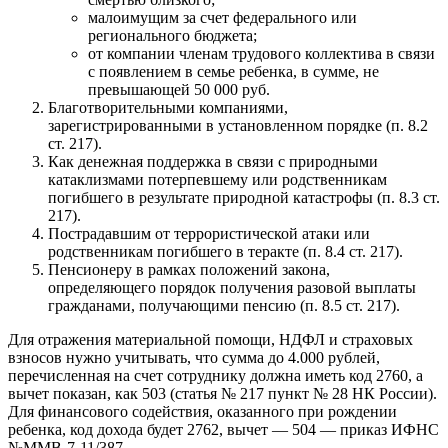
малоимущим за счет федерального или
регионального бюджета;
от компании членам трудового коллектива в связи
с появлением в семье ребенка, в сумме, не
превышающей 50 000 руб.
Благотворительными компаниями,
зарегистрированными в установленном порядке (п. 8.2
ст. 217).
Как денежная поддержка в связи с природными
катаклизмами потерпевшему или родственникам
погибшего в результате природной катастрофы (п. 8.3 ст.
217).
Пострадавшим от террористической атаки или
родственникам погибшего в теракте (п. 8.4 ст. 217).
Пенсионеру в рамках положений закона,
определяющего порядок получения разовой выплаты
гражданами, получающими пенсию (п. 8.5 ст. 217).
Для отражения материальной помощи, НДФЛ и страховых
взносов нужно учитывать, что сумма до 4.000 рублей,
перечисленная на счет сотруднику должна иметь код 2760, а
вычет показан, как 503 (статья № 217 пункт № 28 НК России).
Для финансового содействия, оказанного при рождении
ребенка, код дохода будет 2762, вычет — 504 — приказ ИФНС
№ММВ-7-11/387.