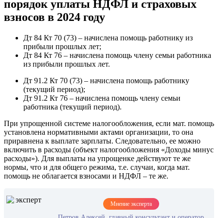
порядок уплаты НДФЛ и страховых
взносов в 2024 году
Дт 84 Кт 70 (73) – начислена помощь работнику из
прибыли прошлых лет;
Дт 84 Кт 76 – начислена помощь члену семьи работника
из прибыли прошлых лет.
Дт 91.2 Кт 70 (73) – начислена помощь работнику
(текущий период);
Дт 91.2 Кт 76 – начислена помощь члену семьи
работника (текущий период).
При упрощенной системе налогообложения, если мат. помощь
установлена нормативными актами организации, то она
приравнена к выплате зарплаты. Следовательно, ее можно
включить в расходы (объект налогообложения «Доходы минус
расходы»). Для выплаты на упрощенке действуют те же
нормы, что и для общего режима, т.е. случаи, когда мат.
помощь не облагается взносами и НДФЛ – те же.
Мнение эксперта
Петров Алексей, главный консультант и оператор