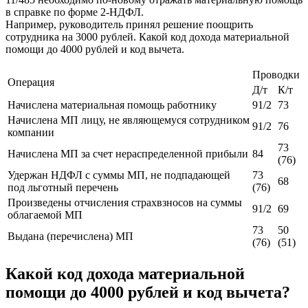
в справке по форме 2-НДФЛ.
Например, руководитель принял решение поощрить
сотрудника на 3000 рублей. Какой код дохода материальной
помощи до 4000 рублей и код вычета.
Проводки
Операция
Д/т
К/т
Начислена материальная помощь работнику
91/2
73
Начислена МП лицу, не являющемуся сотрудником
91/2
76
компании
73
Начислена МП за счет нераспределенной прибыли
84
(76)
Удержан НДФЛ с суммы МП, не подпадающей
73
68
под льготный перечень
(76)
Произведены отчисления страхвзносов на суммы
91/2
69
облагаемой МП
73
50
Выдана (перечислена) МП
(76)
(51)
Какой код дохода материальной
помощи до 4000 рублей и код вычета?