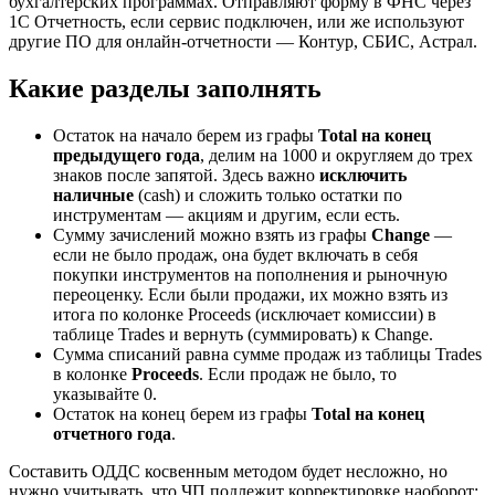
бухгалтерских программах. Отправляют форму в ФНС через
1С Отчетность, если сервис подключен, или же используют
другие ПО для онлайн-отчетности — Контур, СБИС, Астрал.
Какие разделы заполнять
Остаток на начало берем из графы
Total на конец
предыдущего года
, делим на 1000 и округляем до трех
знаков после запятой. Здесь важно
исключить
наличные
(cash) и сложить только остатки по
инструментам — акциям и другим, если есть.
Сумму зачислений можно взять из графы
Change
—
если не было продаж, она будет включать в себя
покупки инструментов на пополнения и рыночную
переоценку. Если были продажи, их можно взять из
итога по колонке Proceeds (исключает комиссии) в
таблице Trades и вернуть (суммировать) к Change.
Сумма списаний равна сумме продаж из таблицы Trades
в колонке
Proceeds
. Если продаж не было, то
указывайте 0.
Остаток на конец берем из графы
Total на конец
отчетного года
.
Составить ОДДС косвенным методом будет несложно, но
нужно учитывать, что ЧП подлежит корректировке наоборот: