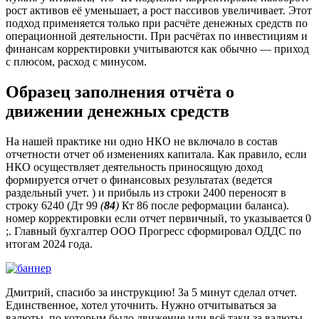
рост активов её уменьшает, а рост пассивов увеличивает. Этот
подход применяется только при расчёте денежных средств по
операционной деятельности. При расчётах по инвестициям и
финансам корректировки учитываются как обычно — приход
с плюсом, расход с минусом.
Образец заполнения отчёта о
движении денежных средств
На нашей практике ни одно НКО не включало в состав
отчетности отчет об изменениях капитала. Как правило, если
НКО осуществляет деятельность приносящую доход
формируется отчет о финансовых результатах (ведется
раздельный учет. ) и прибыль из строки 2400 переносят в
строку 6240 (Дт 99
(
84
)
Кт 86 после реформации баланса).
номер корректировки если отчет первичный, то указывается 0
;. Главный бухгалтер ООО Прогресс сформировал ОДДС по
итогам 2024 года.
Дмитрий, спасибо за инструкцию! За 5 минут сделал отчет.
Единственное, хотел уточнить. Нужно отчитываться за
валюты, по которым было движение или всё таки за валюты,