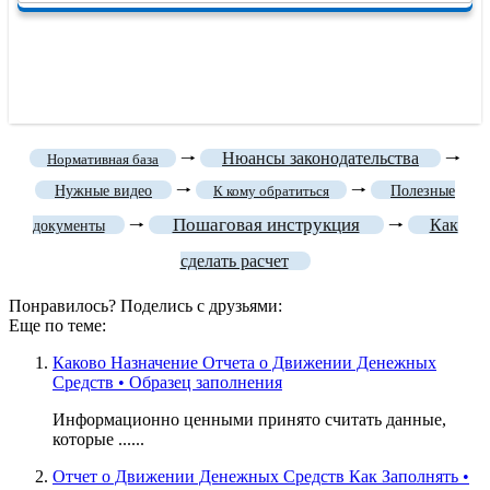
🠒
Нюансы законодательства
🠒
Нормативная база
🠒
🠒
Нужные видео
К кому обратиться
Полезные
Пошаговая инструкция
🠒
🠒
Как
документы
сделать расчет
Понравилось? Поделись с друзьями:
Еще по теме:
Каково Назначение Отчета о Движении Денежных
Средств • Образец заполнения
Информационно ценными принято считать данные,
которые ......
Отчет о Движении Денежных Средств Как Заполнять •