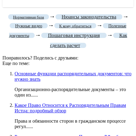
🠒
Нюансы законодательства
🠒
Нормативная база
🠒
🠒
Нужные видео
К кому обратиться
Полезные
Пошаговая инструкция
🠒
🠒
Как
документы
сделать расчет
Понравилось? Поделись с друзьями:
Еще по теме:
Основные функции распорядительных документов: что
нужно знать
Организационно-распорядительные документы – это
один из......
Какое Право Относится к Распорядительным Правам
Истца: подробный обзор
Права и обязанности сторон в гражданском процессе
регул......