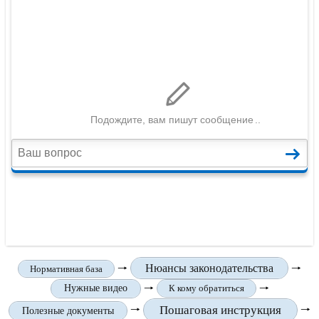
🠒
Нюансы законодательства
🠒
Нормативная база
🠒
🠒
Нужные видео
К кому обратиться
Пошаговая инструкция
🠒
🠒
Полезные документы