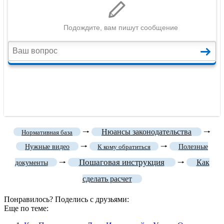
🠒
Нюансы законодательства
🠒
Нормативная база
🠒
🠒
Нужные видео
К кому обратиться
Полезные
Пошаговая инструкция
🠒
🠒
Как
документы
сделать расчет
Понравилось? Поделись с друзьями:
Еще по теме: