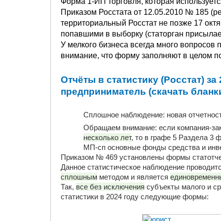
Форма 1-ИП торговля, которая использует
Приказом Росстата от 12.05.2010 № 185 (ред
территориальный Росстат не позже 17 окт
попавшими в выборку (статорган присылае
У мелкого бизнеса всегда много вопросов
внимание, что форму заполняют в целом п
Отчёты в статистику (Росстат) за
предприниматель (скачать бланки
Сплошное наблюдение: новая отчетност
Обращаем внимание: если компания-зак
несколько лет
, то в графе 5 Раздела 
МП-сп основные фонды средства и инве
Приказом № 469 установлены формы статотчет
Данное статистическое наблюдение проводит
сплошным
методом и является
единовременн
Так,
все без исключения
субъекты малого и ср
статистики в 2024 году следующие формы: