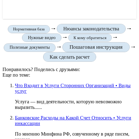
🠒
Нюансы законодательства
🠒
Нормативная база
🠒
🠒
Нужные видео
К кому обратиться
Пошаговая инструкция
🠒
🠒
Полезные документы
Как сделать расчет
Понравилось? Поделись с друзьями:
Еще по теме:
Что Входит в Услуги Сторонних Организаций • Виды
услуг
Услуга — вид деятельности, которую невозможно
выразить......
Банковские Расходы на Какой Счет Относить • Услуги
инкассации
По мнению Минфина РФ, озвученному в ряде писем,