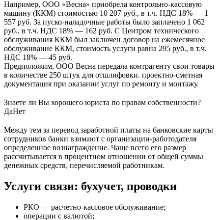
Например, ООО «Весна» приобрела контрольно-кассовую
машину (ККМ) стоимостью 10 207 руб., в т.ч. НДС 18% — 1
557 руб. За пуско-наладочные работы было заплачено 1 062
руб., в т.ч. НДС 18% — 162 руб. С Центром технического
обслуживания ККМ был заключен договор на ежемесячное
обслуживание ККМ, стоимость услуги равна 295 руб., в т.ч.
НДС 18% — 45 руб.
Предположим, ООО Весна передала контрагенту свои товары
в количестве 250 штук для отшлифовки. проектно-сметная
документация при оказании услуг по ремонту и монтажу.
Знаете ли Вы хорошего юриста по правам собственности?
Да
Нет
Между тем за перевод заработной платы на банковские карты
сотрудников банки взимают с организации-работодателя
определенное вознаграждение. Чаще всего его размер
рассчитывается в процентном отношении от общей суммы
денежных средств, перечисляемой работникам.
Услуги связи: бухучет, проводки
РКО — расчетно-кассовое обслуживание;
операции с валютой;